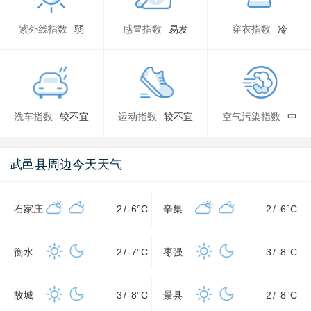
紫外线指数
弱
感冒指数
易发
穿衣指数
冷
洗车指数
较不宜
运动指数
较不宜
空气污染指数
中
武邑县周边今天天气
石家庄
2
/
-6
°C
辛集
2
/
-6
°C
衡水
2
/
-7
°C
枣强
3
/
-8
°C
故城
3
/
-8
°C
景县
2
/
-8
°C