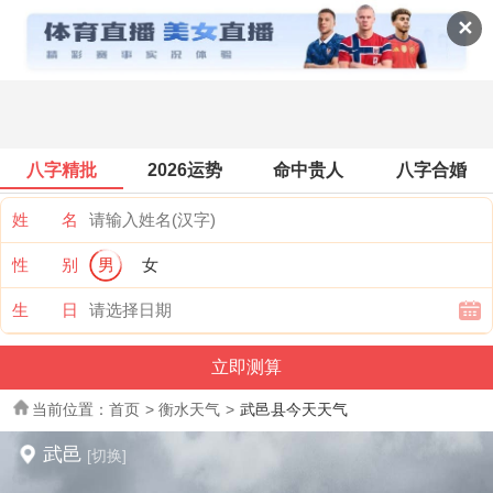
全国天气
✕
八字精批
2026运势
命中贵人
八字合婚
姓 名
性 别
男
女
生 日
当前位置：
首页
>
衡水天气
>
武邑县今天天气
武邑
[切换]