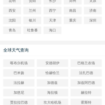
昆明
贵阳
长沙
郑州
太原
西安
兰州
西宁
南昌
济南
沈阳
银川
天津
重庆
深圳
青岛
吐鲁番
海口
全球天气查询
喀布尔机场
安德胡伊
巴格兰农场
巴米扬
恰赫恰兰
法扎巴德
法拉赫
加德兹
加兹阿巴德
加慈尼
海拉顿
赫拉特
贾拉拉巴德
坎大哈机场
霍斯特