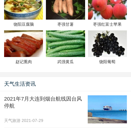
饶阳豆腐脑
枣强甘薯
枣强红富士苹果
赵记熏肉
武强黄瓜
饶阳葡萄
天气生活资讯
2021年7月大连到烟台航线因台风
停航
天气旅游
2021-07-29