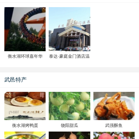
衡水湖环球嘉年华
泰达·豪庭金门酒店温
泉
武邑特产
衡水湖烤鸭蛋
饶阳甜瓜
武强酥鱼