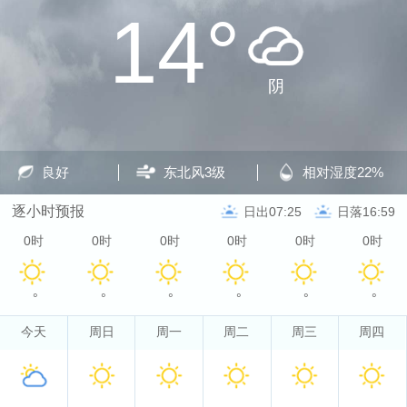
14°
阴
良好
东北风
3级
相对湿度
22%
逐小时预报
日出07:25
日落16:59
0时
0时
0时
0时
0时
0时
°
°
°
°
°
°
今天
周日
周一
周二
周三
周四