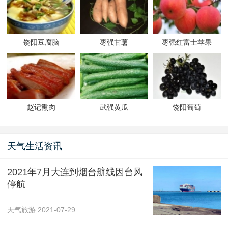
饶阳豆腐脑
枣强甘薯
枣强红富士苹果
赵记熏肉
武强黄瓜
饶阳葡萄
天气生活资讯
2021年7月大连到烟台航线因台风
停航
天气旅游
2021-07-29