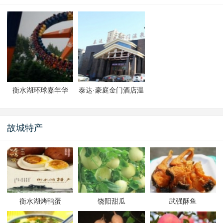
衡水湖环球嘉年华
泰达·豪庭金门酒店温
泉
故城特产
衡水湖烤鸭蛋
饶阳甜瓜
武强酥鱼