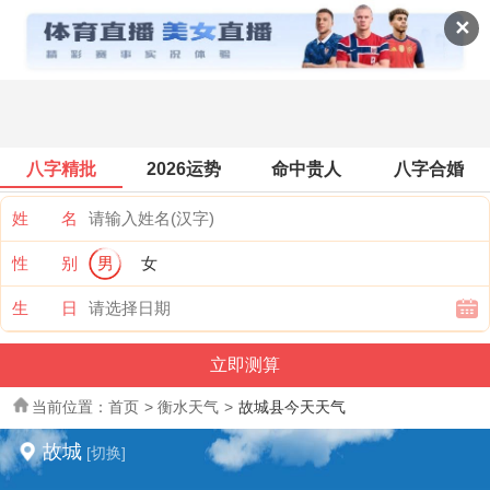
全国天气
✕
八字精批
2026运势
命中贵人
八字合婚
姓 名
性 别
男
女
生 日
当前位置：
首页
>
衡水天气
>
故城县今天天气
故城
[切换]