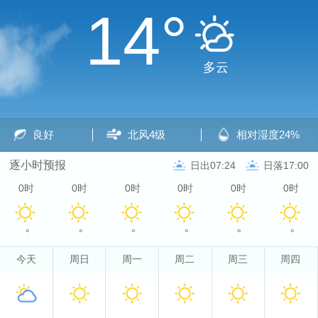
14°
多云
良好
北风
4级
相对湿度
24%
逐小时预报
日出07:24
日落17:00
0时
0时
0时
0时
0时
0时
°
°
°
°
°
°
今天
周日
周一
周二
周三
周四