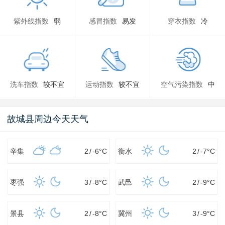
紫外线指数
弱
感冒指数
易发
穿衣指数
冷
洗车指数
较不宜
运动指数
较不宜
空气污染指数
中
故城县周边今天天气
辛集
2
/
-6
°C
衡水
2
/
-7
°C
枣强
3
/
-8
°C
武邑
2
/
-9
°C
景县
2
/
-8
°C
冀州
3
/
-9
°C