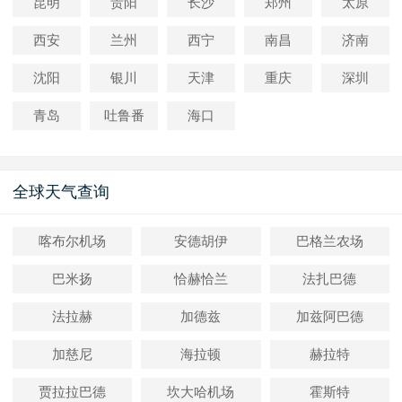
昆明
贵阳
长沙
郑州
太原
西安
兰州
西宁
南昌
济南
沈阳
银川
天津
重庆
深圳
青岛
吐鲁番
海口
全球天气查询
喀布尔机场
安德胡伊
巴格兰农场
巴米扬
恰赫恰兰
法扎巴德
法拉赫
加德兹
加兹阿巴德
加慈尼
海拉顿
赫拉特
贾拉拉巴德
坎大哈机场
霍斯特