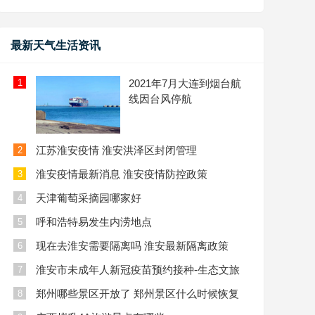
最新天气生活资讯
1
2021年7月大连到烟台航
线因台风停航
江苏淮安疫情 淮安洪泽区封闭管理
2
淮安疫情最新消息 淮安疫情防控政策
3
天津葡萄采摘园哪家好
4
呼和浩特易发生内涝地点
5
现在去淮安需要隔离吗 淮安最新隔离政策
6
淮安市未成年人新冠疫苗预约接种-生态文旅
7
区
郑州哪些景区开放了 郑州景区什么时候恢复
8
开放