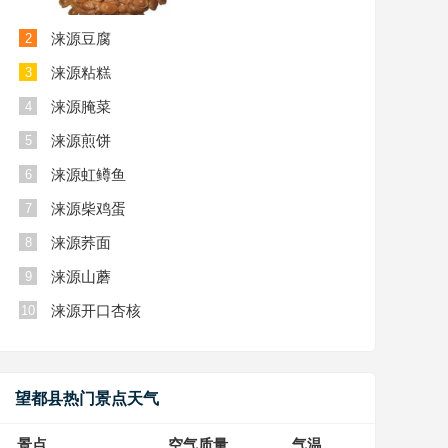
涞源豆腐
2
涞源粘糕
3
涞源腌菜
4
涞源煎饼
5
涞源虹鳟鱼
6
涞源柴鸡蛋
7
涞源荞面
8
涞源山蘑
9
涞源开口杏核
10
望都县热门景点天气
景点
空气质量
气温