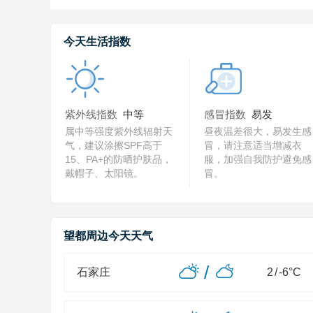
今天生活指数
紫外线指数
中等
感冒指数
易发
属中等强度紫外线辐射天
昼夜温差很大，易发生感
气，建议涂擦SPF高于
冒，请注意适当增减衣
15、PA+的防晒护肤品，
服，加强自我防护避免感
戴帽子、太阳镜。
冒。
望都周边今天天气
/
石家庄
2
/
-6
°C