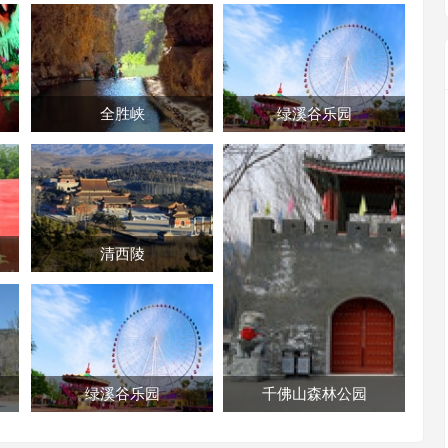
全胜峡
绿溪谷乐园
清西陵
绿溪谷乐园
千佛山森林公园