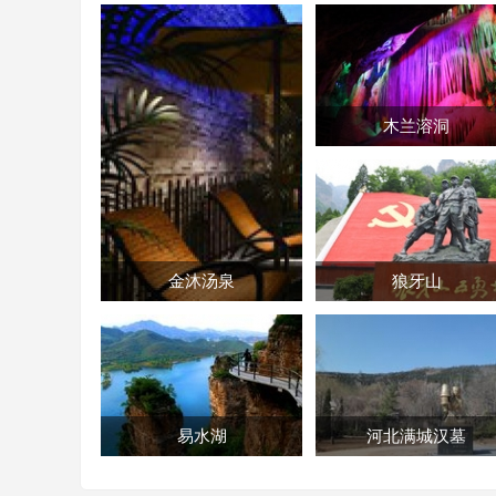
木兰溶洞
金沐汤泉
狼牙山
易水湖
河北满城汉墓