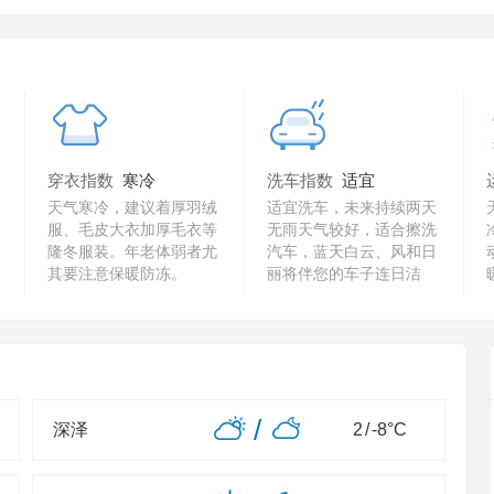
穿衣指数
寒冷
洗车指数
适宜
天气寒冷，建议着厚羽绒
适宜洗车，未来持续两天
服、毛皮大衣加厚毛衣等
无雨天气较好，适合擦洗
隆冬服装。年老体弱者尤
汽车，蓝天白云、风和日
其要注意保暖防冻。
丽将伴您的车子连日洁
净。
/
深泽
2
/
-8
°C