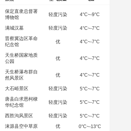
保定直隶总督署
轻度污染
4°C~-9°C
博物馆
满城汉墓
轻度污染
4°C~-7°C
晋察冀边区革命
优
4°C~-7°C
纪念馆
天生桥国家地质
优
4°C~-7°C
公园
天生桥瀑布群自
优
4°C~-7°C
然风景区
大石峪景区
轻度污染
5°C~-7°C
唐县白求恩柯棣
轻度污染
5°C~-7°C
华纪念馆
西胜沟风景区
轻度污染
5°C~-7°C
涞源县空中草原
优
0°C~-13°C