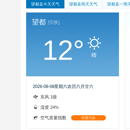
望都县
今天天气
望都县
明天天气
望都县
一周
望都
[切换]
12°
晴
2026-08-08
星期六
农历六月廿六
东风 1级
湿度 24%
空气质量指数
轻度污染