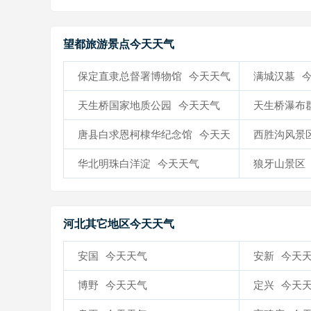
望都旅游景点今天天气
保定直隶总督署博物馆
今天天气
满城汉墓
天生桥国家地质公园
今天天气
天生桥瀑布
气
唐县白求恩柯棣华纪念馆
今天天
西胜沟风景
气
华北明珠白洋淀
今天天气
狼牙山景区
河北其它地区今天天气
安国
今天天气
安新
今天
博野
今天天气
定兴
今天