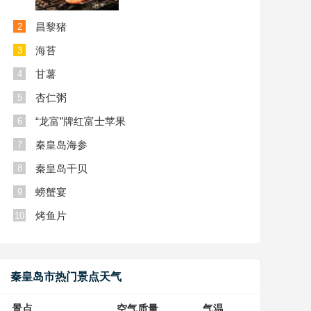
昌黎猪
2
海苔
3
甘薯
4
杏仁粥
5
“龙富”牌红富士苹果
6
秦皇岛海参
7
秦皇岛干贝
8
螃蟹宴
9
烤鱼片
10
秦皇岛市热门景点天气
景点
空气质量
气温