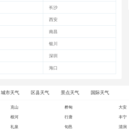
长沙
西安
南昌
银川
深圳
海口
城市天气
区县天气
景点天气
国际天气
克山
桦甸
大安
根河
行唐
丰宁
礼泉
旬邑
清涧