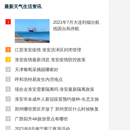
最新天气生活资讯
1
2021年7月大连到烟台航
线因台风停航
江苏淮安疫情 淮安洪泽区封闭管理
2
淮安疫情最新消息 淮安疫情防控政策
3
天津葡萄采摘园哪家好
4
呼和浩特易发生内涝地点
5
现在去淮安需要隔离吗 淮安最新隔离政策
6
淮安市未成年人新冠疫苗预约接种-生态文旅
7
区
郑州哪些景区开放了 郑州景区什么时候恢复
8
开放
广西拟升4A旅游景点有哪些
9
2021年8月南宁邕江夜游活动
10