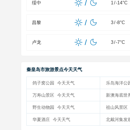
/
绥中
1
/
-14
°C
/
昌黎
3
/
-8
°C
/
卢龙
3
/
-7
°C
秦皇岛市旅游景点今天天气
鸽子窝公园
今天天气
乐岛海洋公
万寿山景区
今天天气
新澳海底世
野生动物园
今天天气
祖山风景区
华夏酒庄
今天天气
北戴河集发