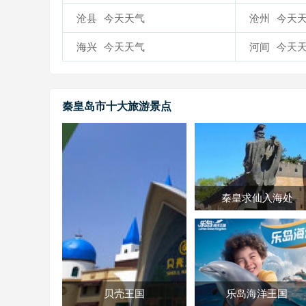
沧县
今天天气
沧州
今天
海兴
今天天气
河间
今天
秦皇岛市十大旅游景点
秦皇求仙入海处
贝壳王国
乐岛海洋王国