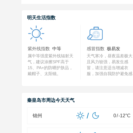
明天生活指数
紫外线指数
中等
感冒指数
极易发
属中等强度紫外线辐射天
天气寒冷，昼夜温差极大
气，建议涂擦SPF高于
且风力较强，易发生感
15、PA+的防晒护肤品，
冒，请注意适当增减衣
戴帽子、太阳镜。
服，加强自我防护避免感
冒。
秦皇岛市周边今天天气
/
锦州
0
/
-12
°C