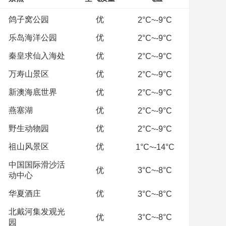
鸽子窝公园
优
2°C~-9°C
乐岛海洋公园
优
2°C~-9°C
秦皇求仙入海处
优
2°C~-9°C
万寿山景区
优
2°C~-9°C
新澳海底世界
优
2°C~-9°C
燕塞湖
优
2°C~-9°C
野生动物园
优
2°C~-9°C
祖山风景区
优
1°C~-14°C
中国国际滑沙活
优
3°C~-8°C
动中心
华夏酒庄
优
3°C~-8°C
北戴河集发观光
优
3°C~-8°C
园