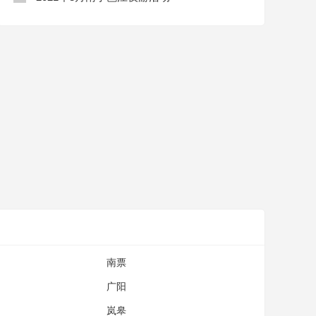
南票
广阳
岚皋