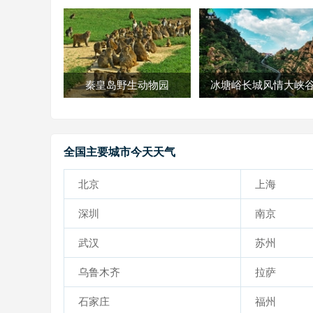
秦皇岛野生动物园
冰塘峪长城风情大峡
全国主要城市今天天气
北京
上海
深圳
南京
武汉
苏州
乌鲁木齐
拉萨
石家庄
福州