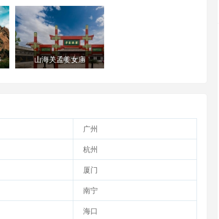
谷
山海关孟姜女庙
广州
杭州
厦门
南宁
海口