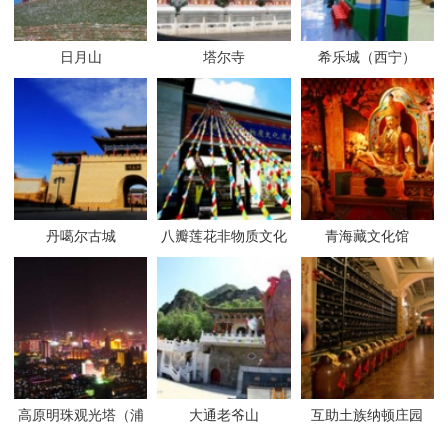
日月山
塔尔寺
希乐城（西宁）
丹噶尔古城
八瓣莲花非物质文化
青海藏文化馆
遗产传承体验中心
高原明珠观光塔（浦
大通老爷山
互助土族纳顿庄园
宁之珠）