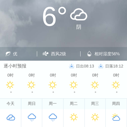
6°
阴
优
西风
2级
相对湿度
56%
逐小时预报
日出08:13
日落18:12
0时
0时
0时
0时
0时
0时
°
°
°
°
°
°
今天
周日
周一
周二
周三
周四