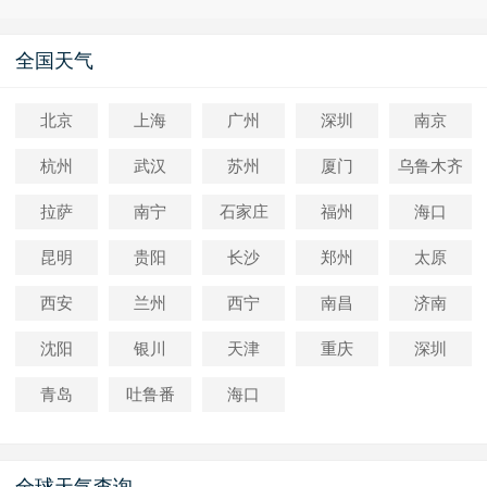
全国天气
北京
上海
广州
深圳
南京
杭州
武汉
苏州
厦门
乌鲁木齐
拉萨
南宁
石家庄
福州
海口
昆明
贵阳
长沙
郑州
太原
西安
兰州
西宁
南昌
济南
沈阳
银川
天津
重庆
深圳
青岛
吐鲁番
海口