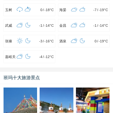
玉树
0
/
-18
°C
海晏
-7
/
-19
°C
武威
-1
/
-14
°C
金昌
-1
/
-14
°C
张掖
-3
/
-16
°C
酒泉
0
/
-19
°C
嘉峪关
-4
/
-12
°C
班玛十大旅游景点