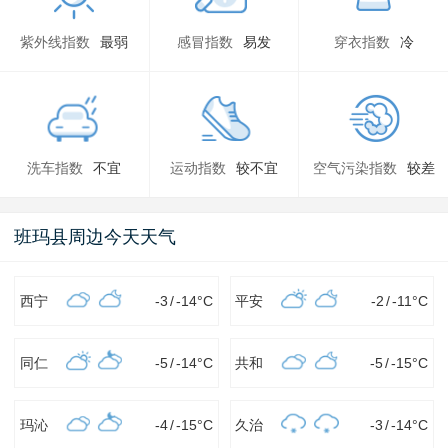
紫外线指数
最弱
感冒指数
易发
穿衣指数
冷
洗车指数
不宜
运动指数
较不宜
空气污染指数
较差
班玛县周边今天天气
西宁
-3
/
-14
°C
平安
-2
/
-11
°C
同仁
-5
/
-14
°C
共和
-5
/
-15
°C
玛沁
-4
/
-15
°C
久治
-3
/
-14
°C