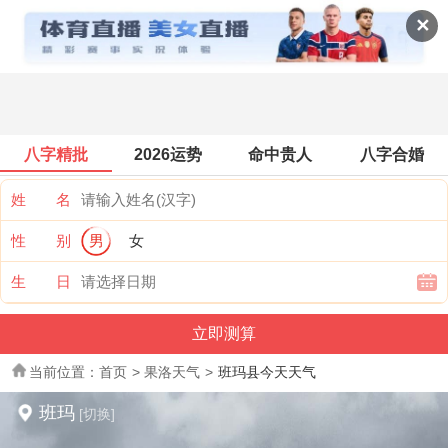
全国天气
✕
八字精批
2026运势
命中贵人
八字合婚
姓 名
性 别
男
女
生 日
当前位置：
首页
>
果洛天气
>
班玛县今天天气
班玛
[切换]