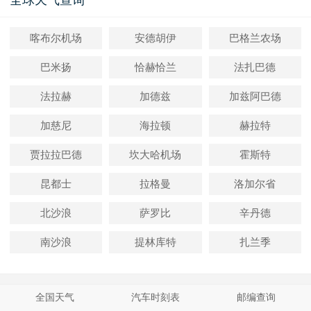
全球天气查询
喀布尔机场
安德胡伊
巴格兰农场
巴米扬
恰赫恰兰
法扎巴德
法拉赫
加德兹
加兹阿巴德
加慈尼
海拉顿
赫拉特
贾拉拉巴德
坎大哈机场
霍斯特
昆都士
拉格曼
洛加尔省
北沙浪
萨罗比
辛丹德
南沙浪
提林库特
扎兰季
全国天气
汽车时刻表
邮编查询