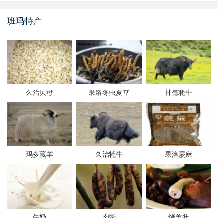
班玛特产
久治贝母
果洛冬虫夏草
甘德牦牛
玛多藏羊
久治牦牛
果洛蕨麻
牛奶
肉肠
烧羊肝