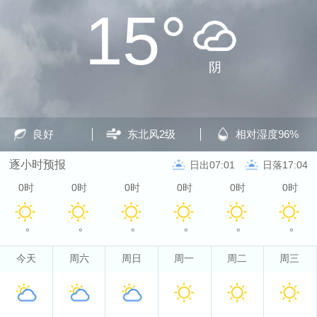
15°
阴
良好
东北风
2级
相对湿度
96%
逐小时预报
日出07:01
日落17:04
0时
0时
0时
0时
0时
0时
°
°
°
°
°
°
今天
周六
周日
周一
周二
周三