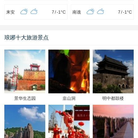
来安
7
/
-1
°C
南谯
7
/
-1
°C
琅琊十大旅游景点
景华生态园
韭山洞
明中都鼓楼