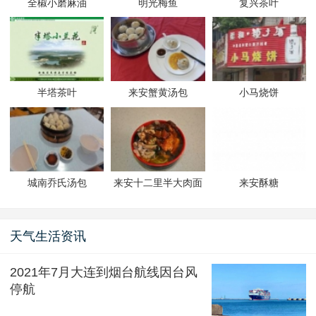
全椒小磨麻油
明光梅鱼
复兴茶叶
半塔茶叶
来安蟹黄汤包
小马烧饼
城南乔氏汤包
来安十二里半大肉面
来安酥糖
天气生活资讯
2021年7月大连到烟台航线因台风
停航