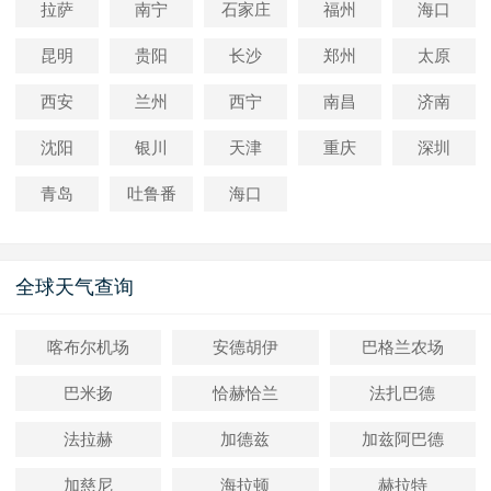
拉萨
南宁
石家庄
福州
海口
昆明
贵阳
长沙
郑州
太原
西安
兰州
西宁
南昌
济南
沈阳
银川
天津
重庆
深圳
青岛
吐鲁番
海口
全球天气查询
喀布尔机场
安德胡伊
巴格兰农场
巴米扬
恰赫恰兰
法扎巴德
法拉赫
加德兹
加兹阿巴德
加慈尼
海拉顿
赫拉特