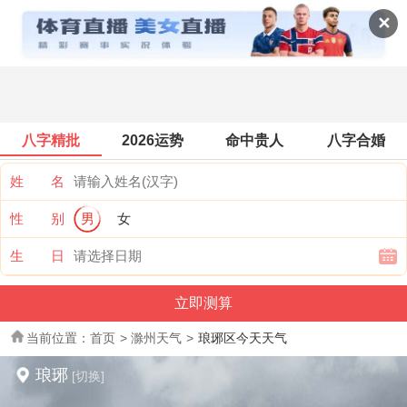
全国天气
✕
八字精批
2026运势
命中贵人
八字合婚
姓 名
性 别
男
女
生 日
当前位置：
首页
>
滁州天气
>
琅琊区今天天气
琅琊
[切换]