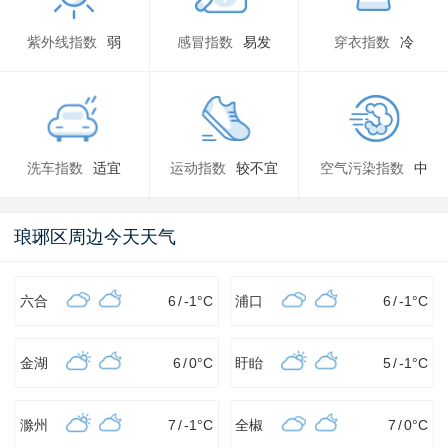
紫外线指数
弱
感冒指数
易发
穿衣指数
冷
洗车指数
适宜
运动指数
较不宜
空气污染指数
中
琅琊区周边今天天气
六合
6
/
-1
°C
浦口
6
/
-1
°C
金湖
6
/
0
°C
盱眙
5
/
-1
°C
滁州
7
/
-1
°C
全椒
7
/
0
°C