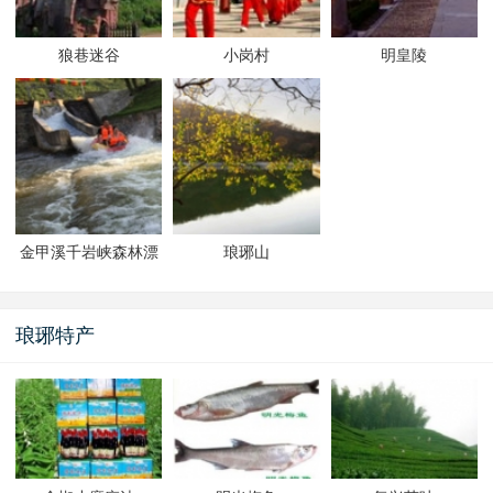
狼巷迷谷
小岗村
明皇陵
金甲溪千岩峡森林漂
琅琊山
流
琅琊特产