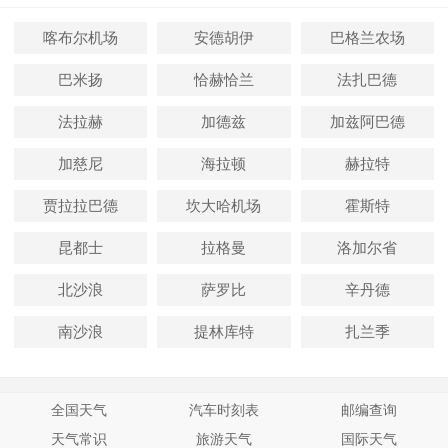
喀布尔机场
安德胡伊
巴格兰农场
巴米扬
恰赫恰兰
法扎巴德
法拉赫
加德兹
加兹阿巴德
加慈尼
海拉顿
赫拉特
贾拉拉巴德
坎大哈机场
霍斯特
昆都士
拉格曼
洛加尔省
北沙浪
萨罗比
辛丹德
南沙浪
提林库特
扎兰季
全国天气
汽车时刻表
邮编查询
天气常识
旅游天气
国际天气