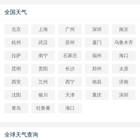
全国天气
北京
上海
广州
深圳
南京
杭州
武汉
苏州
厦门
乌鲁木齐
拉萨
南宁
石家庄
福州
海口
昆明
贵阳
长沙
郑州
太原
西安
兰州
西宁
南昌
济南
沈阳
银川
天津
重庆
深圳
青岛
吐鲁番
海口
全球天气查询