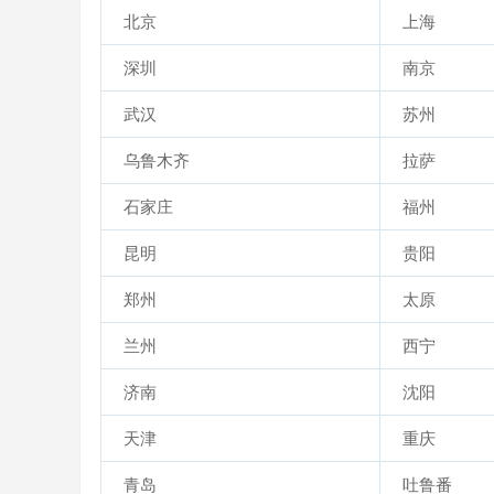
北京
上海
深圳
南京
武汉
苏州
乌鲁木齐
拉萨
石家庄
福州
昆明
贵阳
郑州
太原
兰州
西宁
济南
沈阳
天津
重庆
青岛
吐鲁番