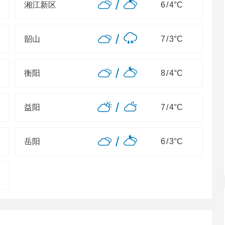
/
湘江新区
6
/
4
°C
/
韶山
7
/
3
°C
/
衡阳
8
/
4
°C
/
益阳
7
/
4
°C
/
岳阳
6
/
3
°C