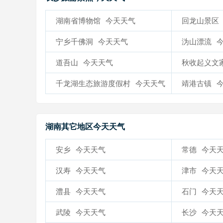
湖南省博物馆
今天天气
回龙山景区
宁乡千佛洞
今天天气
沩山漂流
道吾山
今天天气
秋收起义文
气
千龙湖生态旅游度假村
今天天气
靖港古镇
湖南其它地区今天天气
安乡
今天天气
常德
今天
汉寿
今天天气
津市
今天
澧县
今天天气
石门
今天
武陵
今天天气
长沙
今天