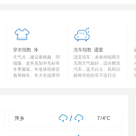
穿衣指数
冷
洗车指数
适宜
天气冷，建议着棉服、羽
适宜洗车，未来持续两天
绒服、皮夹克加羊毛衫等
无雨天气较好，适合擦洗
冬季服装。年老体弱者宜
汽车，蓝天白云、风和日
着厚棉衣、冬大衣或厚羽
丽将伴您的车子连日洁
绒服。
净。
/
萍乡
7
/
4
°C