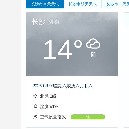
长沙市
今天天气
长沙市
明天天气
长沙市
一周
长沙
[切换]
14°
阴
2026-08-08
星期六
农历六月廿六
北风 1级
湿度 91%
空气质量指数
优