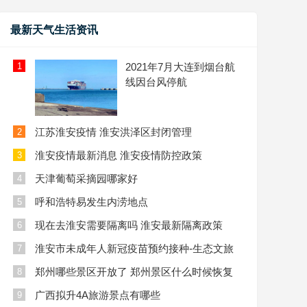
最新天气生活资讯
1
2021年7月大连到烟台航
线因台风停航
江苏淮安疫情 淮安洪泽区封闭管理
2
淮安疫情最新消息 淮安疫情防控政策
3
天津葡萄采摘园哪家好
4
呼和浩特易发生内涝地点
5
现在去淮安需要隔离吗 淮安最新隔离政策
6
淮安市未成年人新冠疫苗预约接种-生态文旅
7
区
郑州哪些景区开放了 郑州景区什么时候恢复
8
开放
广西拟升4A旅游景点有哪些
9