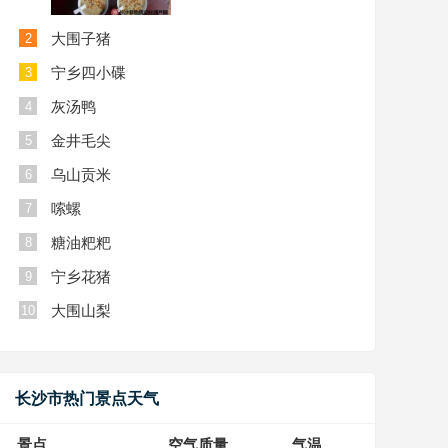
大围子猪
2
宁乡四小碟
3
灰汤鸭
4
金井毛尖
5
乌山贡米
6
嗦螺
7
糖油粑粑
8
宁乡花猪
9
大围山梨
10
长沙市热门景点天气
景点
空气质量
气温