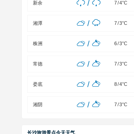
/
新余
7
/
4
°C
/
湘潭
7
/
3
°C
/
株洲
6
/
3
°C
/
常德
7
/
3
°C
/
娄底
8
/
4
°C
/
湘阴
7
/
3
°C
长沙旅游景点今天天气