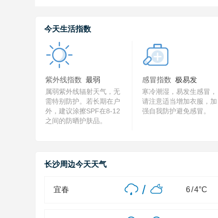
今天生活指数
紫外线指数
最弱
感冒指数
极易发
属弱紫外线辐射天气，无
寒冷潮湿，易发生感冒，
需特别防护。若长期在户
请注意适当增加衣服，加
外，建议涂擦SPF在8-12
强自我防护避免感冒。
之间的防晒护肤品。
长沙周边今天天气
/
宜春
6
/
4
°C