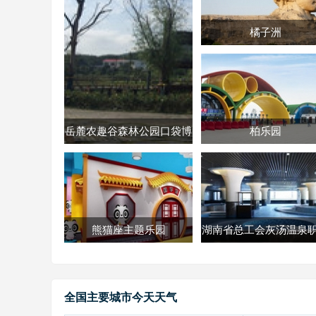
橘子洲
岳麓农趣谷森林公园口袋博
柏乐园
物馆
熊猫座主题乐园
湖南省总工会灰汤温泉
疗养院
全国主要城市今天天气