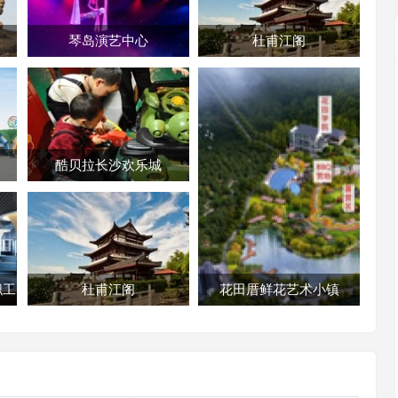
琴岛演艺中心
杜甫江阁
酷贝拉长沙欢乐城
职工
杜甫江阁
花田厝鲜花艺术小镇