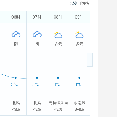
长沙
[切换]
06时
07时
08时
09时
10时
阴
阴
多云
多云
阴
3℃
3℃
3℃
3℃
3℃
北风
北风
无持续风向
东南风
东风
<3级
<3级
<3级
3-4级
<3级