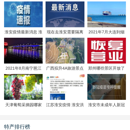
淮安疫情最新消息 淮
现在去淮安需要隔离
2021年7月大连到烟
安疫情防控政策
吗 淮安最新隔离政策
台航线因台风停航
2021年8月南宁邕江
广西拟升4A旅游景点
郑州哪些景区开放了
夜游活动
有哪些
郑州景区什么时候恢
复开放
天津葡萄采摘园哪家
江苏淮安疫情 淮安洪
淮安市未成年人新冠
好
泽区封闭管理
疫苗预约接种-生态文
旅区
特产排行榜