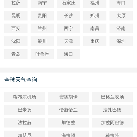
拉萨
南宁
石家庄
福州
海口
昆明
贵阳
长沙
郑州
太原
西安
兰州
西宁
南昌
济南
沈阳
银川
天津
重庆
深圳
青岛
吐鲁番
海口
全球天气查询
喀布尔机场
安德胡伊
巴格兰农场
巴米扬
恰赫恰兰
法扎巴德
法拉赫
加德兹
加兹阿巴德
加慈尼
海拉顿
赫拉特