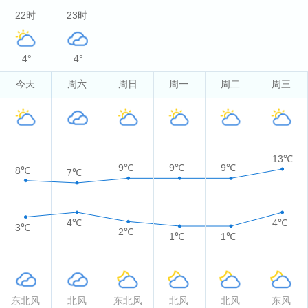
22时
23时
4°
4°
今天
周六
周日
周一
周二
周三
13℃
9℃
9℃
9℃
8℃
7℃
4℃
4℃
3℃
2℃
1℃
1℃
东北风
北风
东北风
北风
北风
东风