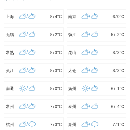
/
/
上海
8
/
4
°C
南京
6
/
0
°C
/
/
无锡
8
/
2
°C
镇江
5
/
-2
°C
/
/
常熟
8
/
3
°C
昆山
8
/
3
°C
/
/
吴江
8
/
3
°C
太仓
8
/
3
°C
/
/
南通
8
/
0
°C
扬州
6
/
-1
°C
/
/
常州
7
/
0
°C
泰州
6
/
-4
°C
/
/
杭州
7
/
3
°C
湖州
7
/
1
°C