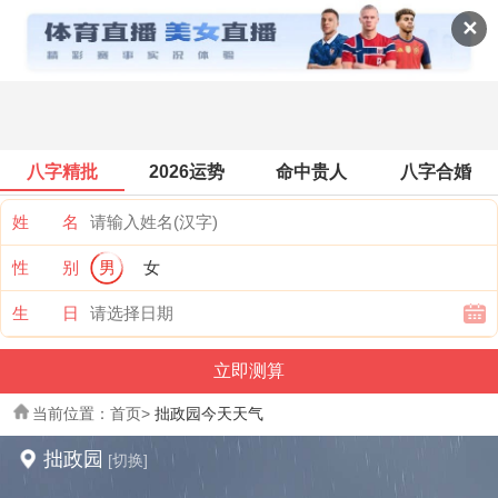
景点天气
✕
八字精批
2026运势
命中贵人
八字合婚
姓 名
性 别
男
女
生 日
当前位置：
首页
>
拙政园今天天气
拙政园
[切换]