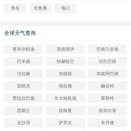
青岛
吐鲁番
海口
全球天气查询
喀布尔机场
安德胡伊
巴格兰农场
巴米扬
恰赫恰兰
法扎巴德
法拉赫
加德兹
加兹阿巴德
加慈尼
海拉顿
赫拉特
贾拉拉巴德
坎大哈机场
霍斯特
昆都士
拉格曼
洛加尔省
北沙浪
萨罗比
辛丹德