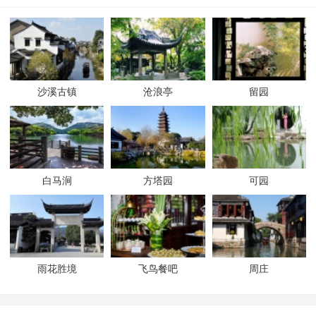
沙溪古镇
沧浪亭
留园
白马涧
方塔园
可园
雨花胜境
飞鸟餐吧
周庄