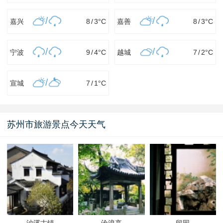
/
/
嘉兴
8
/
3
°C
嘉善
8
/
3
°C
/
/
宁波
9
/
4
°C
越城
7
/
2
°C
/
宣城
7
/
1
°C
苏州市旅游景点今天天气