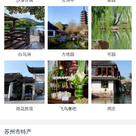
沙溪古镇
沧浪亭
留园
白马涧
方塔园
可园
雨花胜境
飞鸟餐吧
周庄
苏州市特产