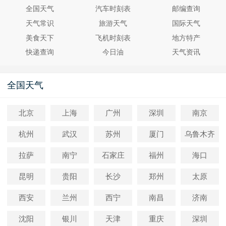
全国天气
汽车时刻表
邮编查询
天气常识
旅游天气
国际天气
美食天下
飞机时刻表
地方特产
快递查询
今日油
天气资讯
全国天气
北京
上海
广州
深圳
南京
杭州
武汉
苏州
厦门
乌鲁木齐
拉萨
南宁
石家庄
福州
海口
昆明
贵阳
长沙
郑州
太原
西安
兰州
西宁
南昌
济南
沈阳
银川
天津
重庆
深圳