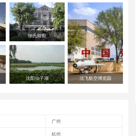
张氏帅府
沈阳仙子湖
沈飞航空博览园
广州
杭州