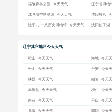
福陵森林公园
今天天气
辽宁省博物
沈飞航空博览园
今天天气
沈阳故宫
沈阳九·一八历史博物馆
今天天气
沈阳仙子湖
辽宁其它地区今天天气
鞍山
今天天气
海城
今天
千山
今天天气
台安
今天
铁西
今天天气
岫岩
今天
本溪县
今天天气
桓仁
今天
南芬
今天天气
平山
今天
北票
今天天气
朝阳
今天