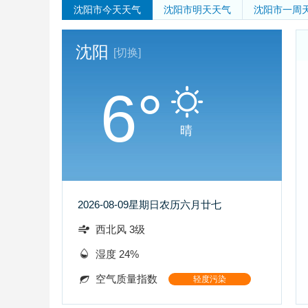
沈阳市
今天天气
沈阳市
明天天气
沈阳市
一周
沈阳
[切换]
6°
晴
2026-08-09
星期日
农历六月廿七
西北风 3级
湿度 24%
空气质量指数
轻度污染