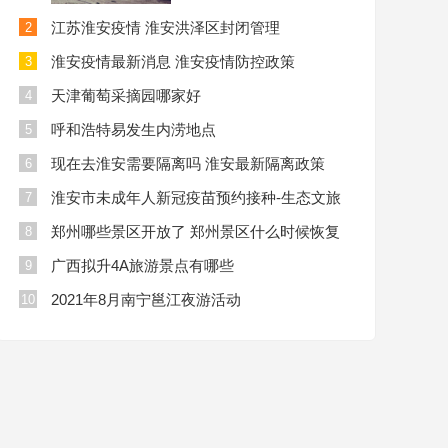
江苏淮安疫情 淮安洪泽区封闭管理
2
淮安疫情最新消息 淮安疫情防控政策
3
天津葡萄采摘园哪家好
4
呼和浩特易发生内涝地点
5
现在去淮安需要隔离吗 淮安最新隔离政策
6
淮安市未成年人新冠疫苗预约接种-生态文旅
7
区
郑州哪些景区开放了 郑州景区什么时候恢复
8
开放
广西拟升4A旅游景点有哪些
9
2021年8月南宁邕江夜游活动
10