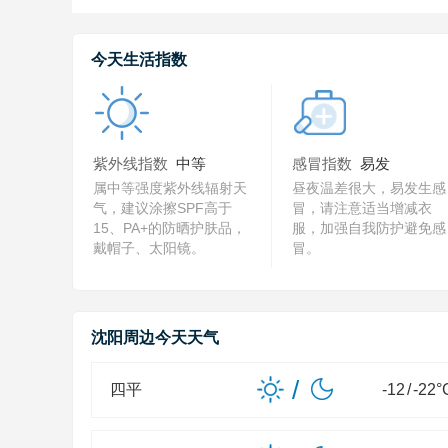
今天生活指数
紫外线指数
中等
感冒指数
易发
属中等强度紫外线辐射天
昼夜温差很大，易发生感
气，建议涂擦SPF高于
冒，请注意适当增减衣
15、PA+的防晒护肤品，
服，加强自我防护避免感
戴帽子、太阳镜。
冒。
沈阳周边今天天气
/
四平
-12
/
-22
°