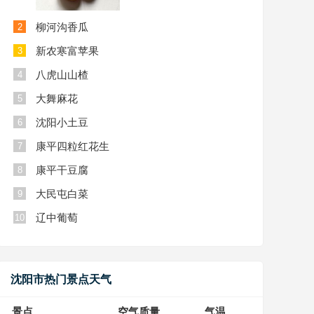
柳河沟香瓜
2
新农寒富苹果
3
八虎山山楂
4
大舞麻花
5
沈阳小土豆
6
康平四粒红花生
7
康平干豆腐
8
大民屯白菜
9
辽中葡萄
10
沈阳市热门景点天气
景点
空气质量
气温