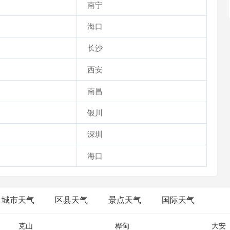
南宁
海口
长沙
西安
南昌
银川
深圳
海口
城市天气
区县天气
景点天气
国际天气
克山
桦甸
大安