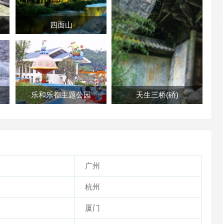
四面山
乐和乐都主题公园
天生三桥(硚)
广州
杭州
厦门