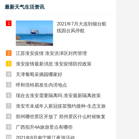
最新天气生活资讯
1
2021年7月大连到烟台航
线因台风停航
江苏淮安疫情 淮安洪泽区封闭管理
2
淮安疫情最新消息 淮安疫情防控政策
3
天津葡萄采摘园哪家好
4
呼和浩特易发生内涝地点
5
现在去淮安需要隔离吗 淮安最新隔离政策
6
淮安市未成年人新冠疫苗预约接种-生态文旅
7
区
郑州哪些景区开放了 郑州景区什么时候恢复
8
开放
广西拟升4A旅游景点有哪些
9
2021年8月南宁邕江夜游活动
10