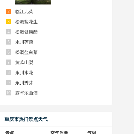
临江儿菜
2
松溉盐花生
3
松溉健康醋
4
永川莲藕
5
松溉盐白菜
6
黄瓜山梨
7
永川水花
8
永川秀芽
9
露华浓曲酒
10
重庆市热门景点天气
景点
空气质量
气温