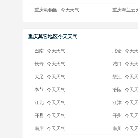
气
重庆动物园
今天天气
重庆海兰云
气
重庆其它地区今天天气
巴南
今天天气
北碚
今天
长寿
今天天气
城口
今天
大足
今天天气
垫江
今天
奉节
今天天气
涪陵
今天
江北
今天天气
江津
今天
开县
今天天气
开州
今天
南岸
今天天气
南川
今天