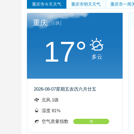
重庆市
今天天气
重庆市
明天天气
重庆市
一周
重庆
[切换]
17°
多云
2026-08-07
星期五
农历六月廿五
北风 1级
湿度 81%
空气质量指数
优