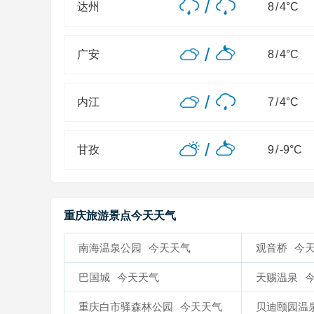
/
达州
8
/
4
°C
/
广安
8
/
4
°C
/
内江
7
/
4
°C
/
甘孜
9
/
-9
°C
重庆旅游景点今天天气
南海温泉公园
今天天气
观音桥
今
巴国城
今天天气
天赐温泉
重庆白市驿森林公园
今天天气
贝迪颐园温