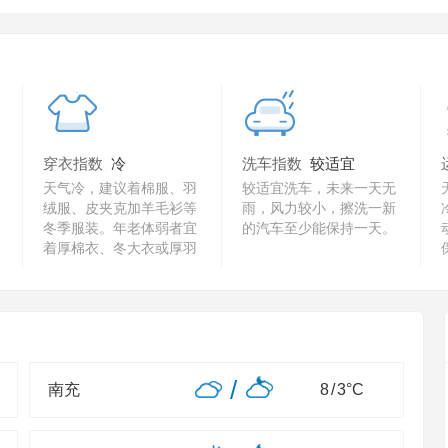
穿衣指数
冷
洗车指数
较适宜
天气冷，建议着棉服、羽
较适宜洗车，未来一天无
绒服、皮夹克加羊毛衫等
雨，风力较小，擦洗一新
冬季服装。年老体弱者宜
的汽车至少能保持一天。
着厚棉衣、冬大衣或厚羽
绒服。
/
南充
8
/
3
°C