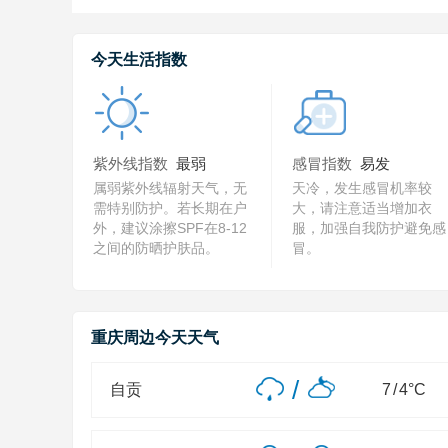
今天生活指数
紫外线指数
最弱
感冒指数
易发
属弱紫外线辐射天气，无
天冷，发生感冒机率较
需特别防护。若长期在户
大，请注意适当增加衣
外，建议涂擦SPF在8-12
服，加强自我防护避免感
之间的防晒护肤品。
冒。
重庆周边今天天气
/
自贡
7
/
4
°C