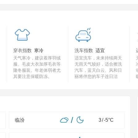
穿衣指数
寒冷
洗车指数
适宜
天气寒冷，建议着厚羽绒
适宜洗车，未来持续两天
服、毛皮大衣加厚毛衣等
无雨天气较好，适合擦洗
隆冬服装。年老体弱者尤
汽车，蓝天白云、风和日
其要注意保暖防冻。
丽将伴您的车子连日洁
净。
/
临汾
3
/
-5
°C