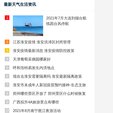
最新天气生活资讯
1
2021年7月大连到烟台航
线因台风停航
江苏淮安疫情 淮安洪泽区封闭管理
2
淮安疫情最新消息 淮安疫情防控政策
3
天津葡萄采摘园哪家好
4
呼和浩特易发生内涝地点
5
现在去淮安需要隔离吗 淮安最新隔离政策
6
淮安市未成年人新冠疫苗预约接种-生态文旅
7
区
郑州哪些景区开放了 郑州景区什么时候恢复
8
开放
广西拟升4A旅游景点有哪些
9
2021年8月南宁邕江夜游活动
10