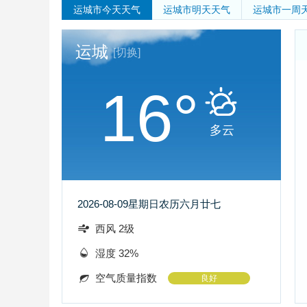
运城市
今天天气
运城市
明天天气
运城市
一周
运城
[切换]
16°
多云
2026-08-09
星期日
农历六月廿七
西风 2级
湿度 32%
空气质量指数
良好