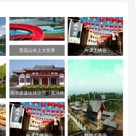
雪花山水上大世界
神潭大峡谷
蒲津渡遗址博物馆（黄河铁
牛）
神潭大峡谷
解州关帝庙