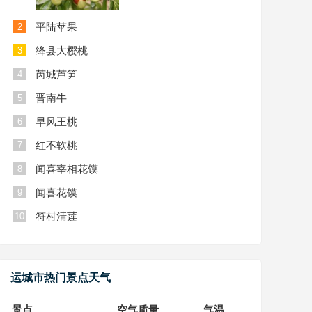
平陆苹果
2
绛县大樱桃
3
芮城芦笋
4
晋南牛
5
早风王桃
6
红不软桃
7
闻喜宰相花馍
8
闻喜花馍
9
符村清莲
10
运城市热门景点天气
景点
空气质量
气温