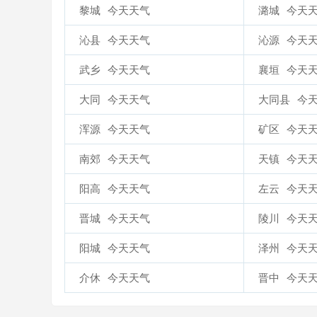
黎城
今天天气
潞城
今天
沁县
今天天气
沁源
今天
武乡
今天天气
襄垣
今天
大同
今天天气
大同县
今
浑源
今天天气
矿区
今天
南郊
今天天气
天镇
今天
阳高
今天天气
左云
今天
晋城
今天天气
陵川
今天
阳城
今天天气
泽州
今天
介休
今天天气
晋中
今天