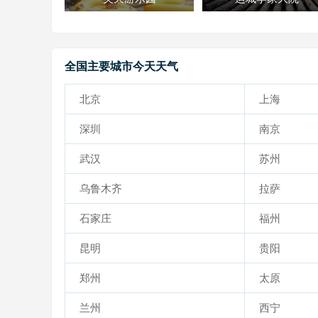
全国主要城市今天天气
北京
上海
深圳
南京
武汉
苏州
乌鲁木齐
拉萨
石家庄
福州
昆明
贵阳
郑州
太原
兰州
西宁