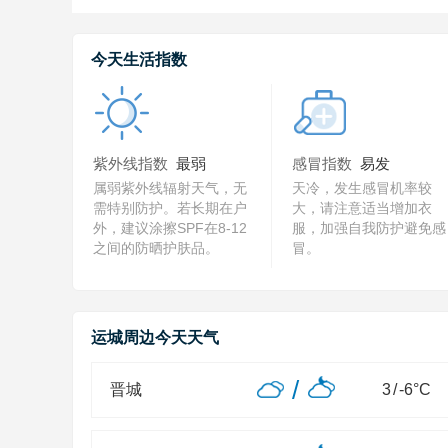
今天生活指数
紫外线指数
最弱
感冒指数
易发
属弱紫外线辐射天气，无
天冷，发生感冒机率较
需特别防护。若长期在户
大，请注意适当增加衣
外，建议涂擦SPF在8-12
服，加强自我防护避免感
之间的防晒护肤品。
冒。
运城周边今天天气
/
晋城
3
/
-6
°C