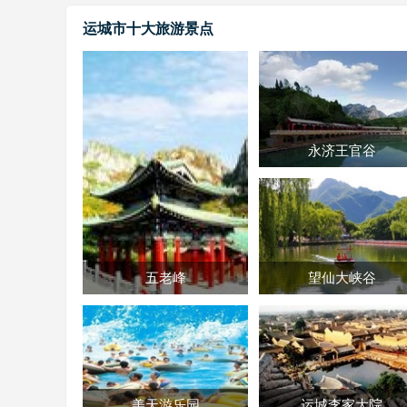
运城市十大旅游景点
永济王官谷
五老峰
望仙大峡谷
美天游乐园
运城李家大院