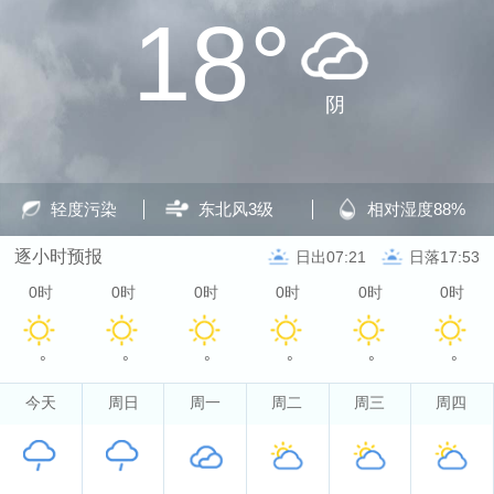
18°
阴
轻度污染
东北风
3级
相对湿度
88%
逐小时预报
日出07:21
日落17:53
0时
0时
0时
0时
0时
0时
°
°
°
°
°
°
今天
周日
周一
周二
周三
周四