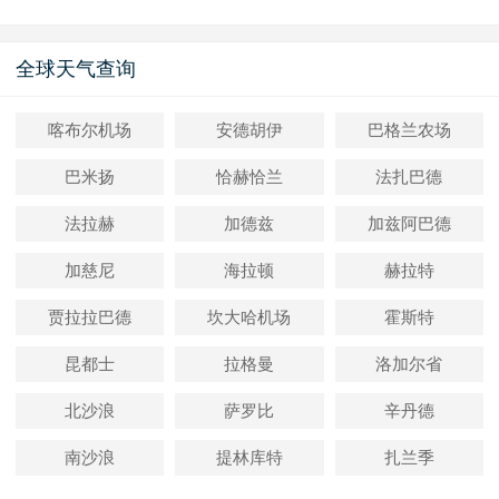
全球天气查询
喀布尔机场
安德胡伊
巴格兰农场
巴米扬
恰赫恰兰
法扎巴德
法拉赫
加德兹
加兹阿巴德
加慈尼
海拉顿
赫拉特
贾拉拉巴德
坎大哈机场
霍斯特
昆都士
拉格曼
洛加尔省
北沙浪
萨罗比
辛丹德
南沙浪
提林库特
扎兰季