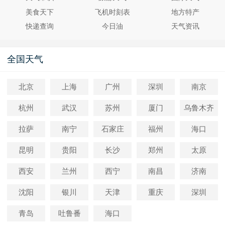
美食天下
飞机时刻表
地方特产
快递查询
今日油
天气资讯
全国天气
北京
上海
广州
深圳
南京
杭州
武汉
苏州
厦门
乌鲁木齐
拉萨
南宁
石家庄
福州
海口
昆明
贵阳
长沙
郑州
太原
西安
兰州
西宁
南昌
济南
沈阳
银川
天津
重庆
深圳
青岛
吐鲁番
海口