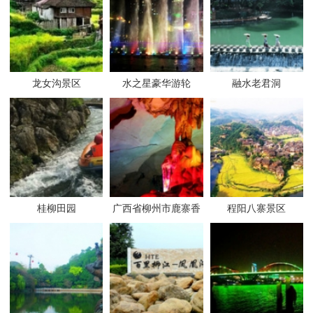
龙女沟景区
水之星豪华游轮
融水老君洞
桂柳田园
广西省柳州市鹿寨香
程阳八寨景区
桥岩溶国家地质公园