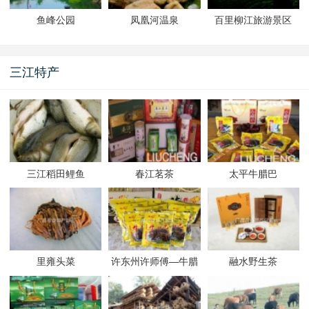
鱼峰公园
凤凰河温泉
百里柳江旅游景区
三江特产
三江稻田鲤鱼
春江茗茶
太平牛腊巴
里雍头菜
许东州许师傅—牛腊
融水野生茶
巴