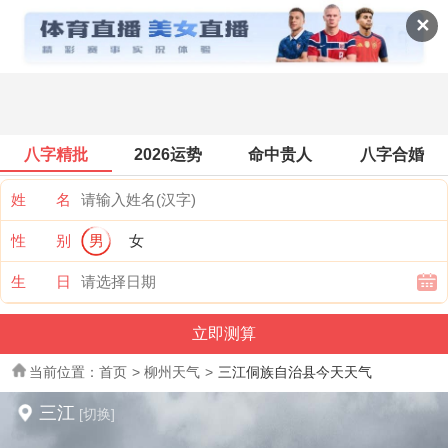
全国天气
✕
八字精批
2026运势
命中贵人
八字合婚
姓 名
性 别
男
女
生 日
当前位置：
首页
>
柳州天气
>
三江侗族自治县今天天气
三江
[切换]