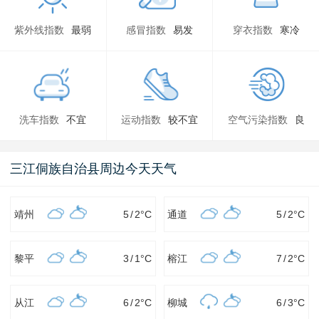
紫外线指数
最弱
感冒指数
易发
穿衣指数
寒冷
洗车指数
不宜
运动指数
较不宜
空气污染指数
良
三江侗族自治县周边今天天气
靖州
5
/
2
°C
通道
5
/
2
°C
黎平
3
/
1
°C
榕江
7
/
2
°C
从江
6
/
2
°C
柳城
6
/
3
°C