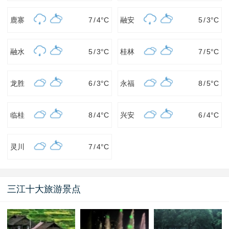
鹿寨
7
/
4
°C
融安
5
/
3
°C
融水
5
/
3
°C
桂林
7
/
5
°C
龙胜
6
/
3
°C
永福
8
/
5
°C
临桂
8
/
4
°C
兴安
6
/
4
°C
灵川
7
/
4
°C
三江十大旅游景点