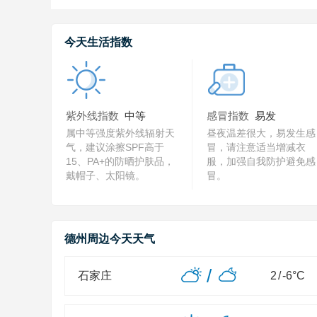
今天生活指数
紫外线指数
中等
感冒指数
易发
属中等强度紫外线辐射天
昼夜温差很大，易发生感
气，建议涂擦SPF高于
冒，请注意适当增减衣
15、PA+的防晒护肤品，
服，加强自我防护避免感
戴帽子、太阳镜。
冒。
德州周边今天天气
/
石家庄
2
/
-6
°C