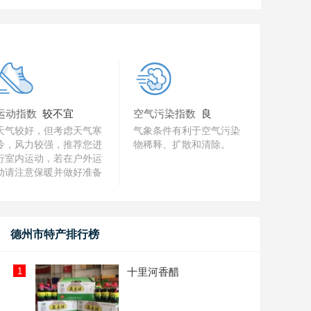
运动指数
较不宜
空气污染指数
良
天气较好，但考虑天气寒
气象条件有利于空气污染
冷，风力较强，推荐您进
物稀释、扩散和清除。
行室内运动，若在户外运
动请注意保暖并做好准备
活动。
德州市特产排行榜
1
十里河香醋