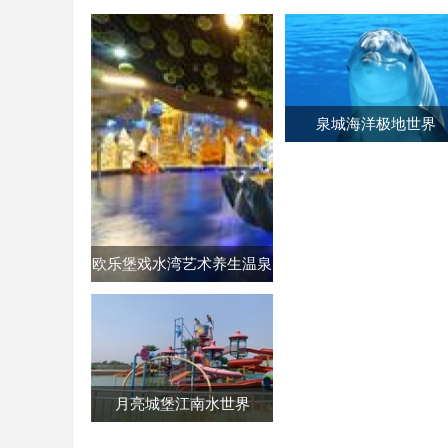
泉城海洋极地世界
欧乐堡戏水湾艺术养生温泉
月亮城堡江南水世界