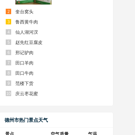
奎台窝头
2
鲁西黄牛肉
3
仙人湖河汊
4
赵先红豆腐皮
5
邢记驴肉
6
田口羊肉
7
田口牛肉
8
范楼下货
9
庆云枣花蜜
10
德州市热门景点天气
景点
空气质量
气温