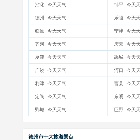
沾化
今天天气
邹平
今天
德州
今天天气
乐陵
今天
临邑
今天天气
宁津
今天
齐河
今天天气
庆云
今天
夏津
今天天气
禹城
今天
广饶
今天天气
河口
今天
利津
今天天气
曹县
今天
定陶
今天天气
东明
今天
鄄城
今天天气
巨野
今天
德州市十大旅游景点