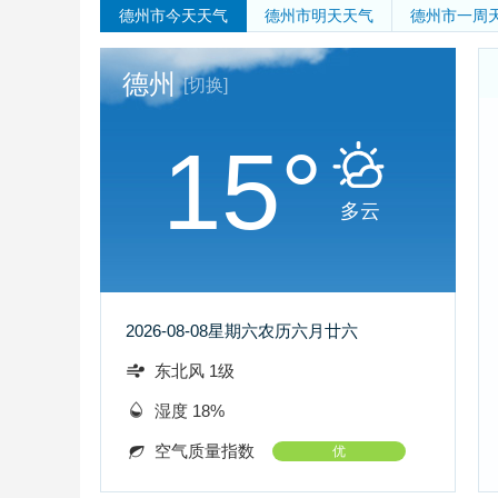
德州市
今天天气
德州市
明天天气
德州市
一周
德州
[切换]
15°
多云
2026-08-08
星期六
农历六月廿六
东北风 1级
湿度 18%
空气质量指数
优