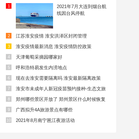
1
2021年7月大连到烟台航
线因台风停航
江苏淮安疫情 淮安洪泽区封闭管理
2
淮安疫情最新消息 淮安疫情防控政策
3
天津葡萄采摘园哪家好
4
呼和浩特易发生内涝地点
5
现在去淮安需要隔离吗 淮安最新隔离政策
6
淮安市未成年人新冠疫苗预约接种-生态文旅
7
区
郑州哪些景区开放了 郑州景区什么时候恢复
8
开放
广西拟升4A旅游景点有哪些
9
2021年8月南宁邕江夜游活动
10