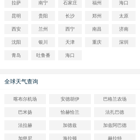
拉萨
南宁
石家庄
福州
海口
昆明
贵阳
长沙
郑州
太原
西安
兰州
西宁
南昌
济南
沈阳
银川
天津
重庆
深圳
青岛
吐鲁番
海口
全球天气查询
喀布尔机场
安德胡伊
巴格兰农场
巴米扬
恰赫恰兰
法扎巴德
法拉赫
加德兹
加兹阿巴德
加慈尼
海拉顿
赫拉特