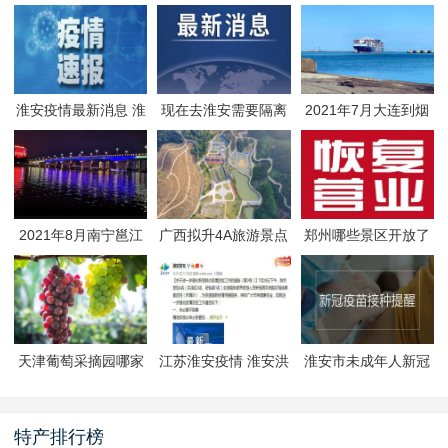
淮安疫情最新消息 淮
现在去淮安需要隔离
2021年7月大连到烟
安疫情防控政策
吗 淮安最新隔离政策
台航线因台风停航
2021年8月南宁邕江
广西拟升4A旅游景点
郑州哪些景区开放了
夜游活动
有哪些
郑州景区什么时候恢
复开放
天津葡萄采摘园哪家
江苏淮安疫情 淮安洪
淮安市未成年人新冠
好
泽区封闭管理
疫苗预约接种-生态文
旅区
特产排行榜