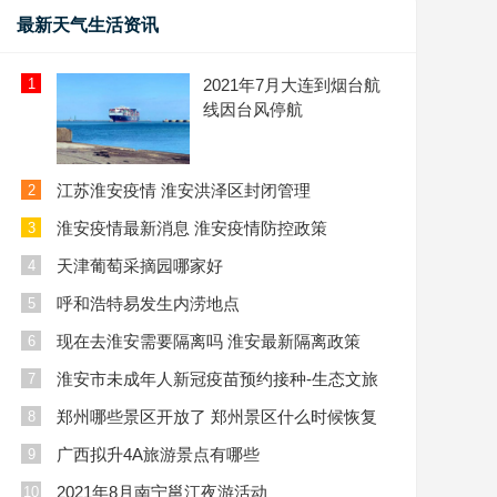
最新天气生活资讯
1
2021年7月大连到烟台航
线因台风停航
江苏淮安疫情 淮安洪泽区封闭管理
2
淮安疫情最新消息 淮安疫情防控政策
3
天津葡萄采摘园哪家好
4
呼和浩特易发生内涝地点
5
现在去淮安需要隔离吗 淮安最新隔离政策
6
淮安市未成年人新冠疫苗预约接种-生态文旅
7
区
郑州哪些景区开放了 郑州景区什么时候恢复
8
开放
广西拟升4A旅游景点有哪些
9
2021年8月南宁邕江夜游活动
10