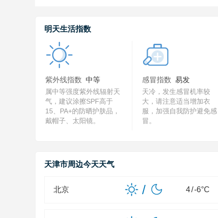
明天生活指数
紫外线指数
中等
感冒指数
易发
属中等强度紫外线辐射天
天冷，发生感冒机率较
气，建议涂擦SPF高于
大，请注意适当增加衣
15、PA+的防晒护肤品，
服，加强自我防护避免感
戴帽子、太阳镜。
冒。
天津市周边今天天气
/
北京
4
/
-6
°C