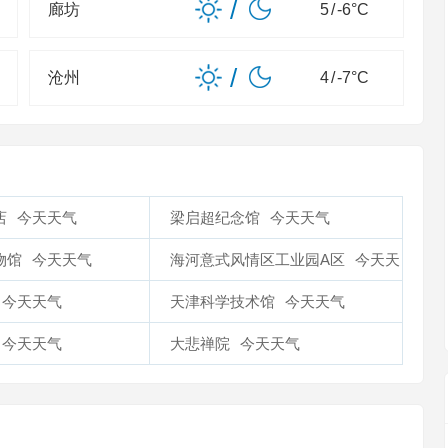
/
廊坊
5
/
-6
°C
/
沧州
4
/
-7
°C
店
今天天气
梁启超纪念馆
今天天气
物馆
今天天气
海河意式风情区工业园A区
今天天
气
今天天气
天津科学技术馆
今天天气
今天天气
大悲禅院
今天天气