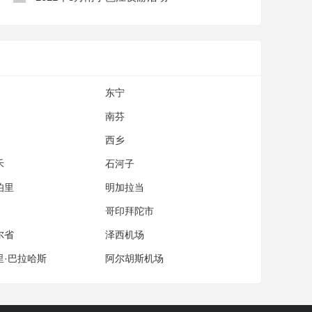
东宁
南芬
西乡
禾
石河子
伯里
明加拉当
哥印拜陀市
尔省
泽西机场
里·巴拉哈斯
阿尔胡斯机场