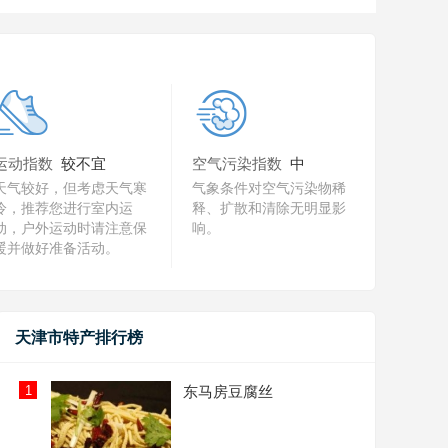
运动指数
较不宜
空气污染指数
中
天气较好，但考虑天气寒
气象条件对空气污染物稀
冷，推荐您进行室内运
释、扩散和清除无明显影
动，户外运动时请注意保
响。
暖并做好准备活动。
天津市特产排行榜
1
东马房豆腐丝