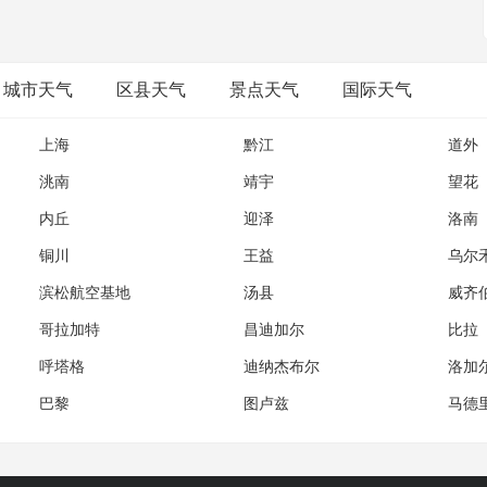
城市天气
区县天气
景点天气
国际天气
上海
黔江
道外
洮南
靖宇
望花
内丘
迎泽
洛南
铜川
王益
乌尔
滨松航空基地
汤县
威齐
哥拉加特
昌迪加尔
比拉
呼塔格
迪纳杰布尔
洛加
巴黎
图卢兹
马德