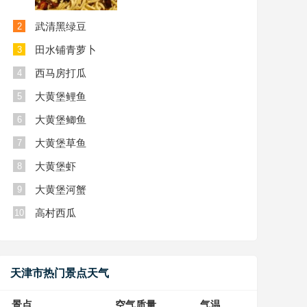
武清黑绿豆
2
田水铺青萝卜
3
西马房打瓜
4
大黄堡鲤鱼
5
大黄堡鲫鱼
6
大黄堡草鱼
7
大黄堡虾
8
大黄堡河蟹
9
高村西瓜
10
天津市热门景点天气
景点
空气质量
气温