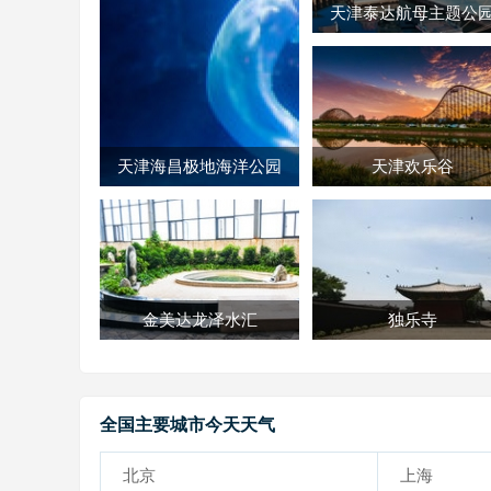
天津泰达航母主题公
天津海昌极地海洋公园
天津欢乐谷
金美达龙泽水汇
独乐寺
全国主要城市今天天气
北京
上海