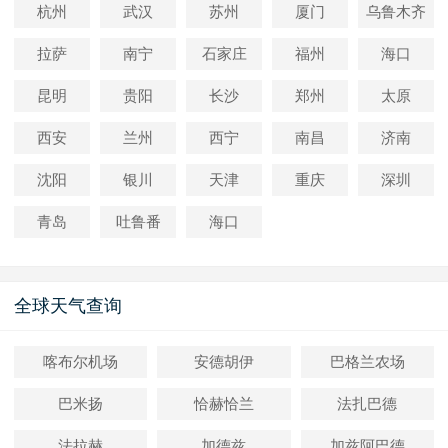
杭州
武汉
苏州
厦门
乌鲁木齐
拉萨
南宁
石家庄
福州
海口
昆明
贵阳
长沙
郑州
太原
西安
兰州
西宁
南昌
济南
沈阳
银川
天津
重庆
深圳
青岛
吐鲁番
海口
全球天气查询
喀布尔机场
安德胡伊
巴格兰农场
巴米扬
恰赫恰兰
法扎巴德
法拉赫
加德兹
加兹阿巴德