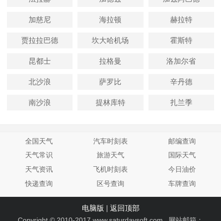
加慈尼
海拉顿
赫拉特
贾拉拉巴德
坎大哈机场
霍斯特
昆都士
拉格曼
洛加尔省
北沙浪
萨罗比
辛丹德
南沙浪
提林库特
扎兰季
全国天气
汽车时刻表
邮编查询
天气常识
旅游天气
国际天气
天气资讯
飞机时刻表
今日油价
快递查询
区号查询
车牌查询
电脑版
|
返回顶部
Copyright © 2010-2017 www.saturdaysoft.com 网站邮箱：