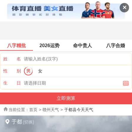
全国天气
✕
八字精批
2026运势
命中贵人
八字合婚
姓 名
性 别
男
女
生 日
当前位置：
首页
>
赣州天气
>
于都县今天天气
于都
[切换]