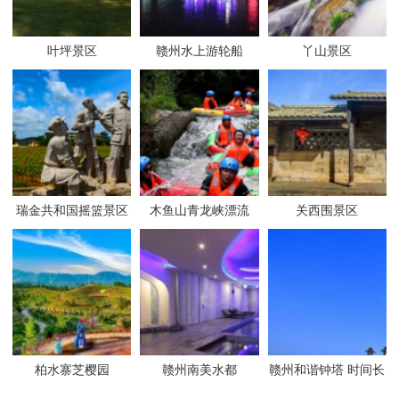
叶坪景区
赣州水上游轮船
丫山景区
瑞金共和国摇篮景区
木鱼山青龙峡漂流
关西围景区
柏水寨芝樱园
赣州南美水都
赣州和谐钟塔 时间长
廊