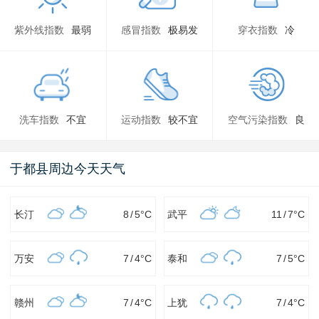
紫外线指数
最弱
感冒指数
极易发
穿衣指数
冷
洗车指数
不宜
运动指数
较不宜
空气污染指数
良
于都县周边今天天气
长汀
8
/
5
°C
武平
11
/
7
°C
万安
7
/
4
°C
泰和
7
/
5
°C
赣州
7
/
4
°C
上犹
7
/
4
°C