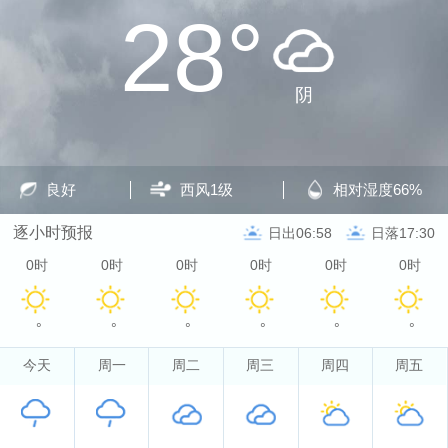
28°
阴
良好
西风
1级
相对湿度
66%
逐小时预报
日出06:58
日落17:30
0时
0时
0时
0时
0时
0时
°
°
°
°
°
°
今天
周一
周二
周三
周四
周五