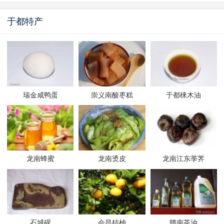
于都特产
瑞金咸鸭蛋
崇义南酸枣糕
于都梾木油
龙南蜂蜜
龙南烫皮
龙南江东荸荠
石城砚
会昌桔柚
赣南茶油