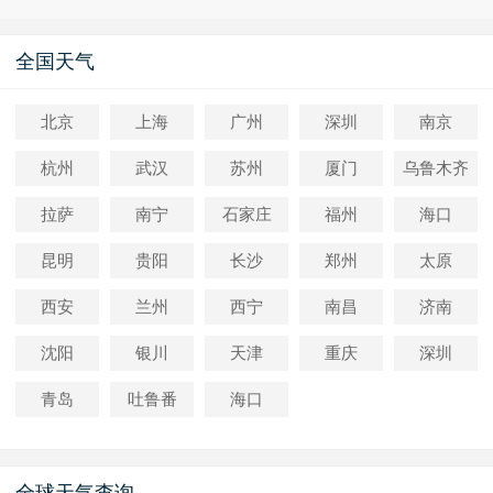
全国天气
北京
上海
广州
深圳
南京
杭州
武汉
苏州
厦门
乌鲁木齐
拉萨
南宁
石家庄
福州
海口
昆明
贵阳
长沙
郑州
太原
西安
兰州
西宁
南昌
济南
沈阳
银川
天津
重庆
深圳
青岛
吐鲁番
海口