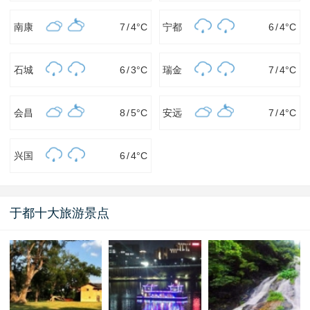
南康
7
/
4
°C
宁都
6
/
4
°C
石城
6
/
3
°C
瑞金
7
/
4
°C
会昌
8
/
5
°C
安远
7
/
4
°C
兴国
6
/
4
°C
于都十大旅游景点