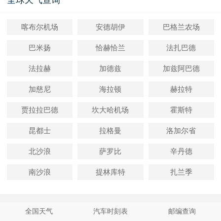
全球天气查询
喀布尔机场
安德胡伊
巴格兰农场
巴米扬
恰赫恰兰
法扎巴德
法拉赫
加德兹
加兹阿巴德
加慈尼
海拉顿
赫拉特
贾拉拉巴德
坎大哈机场
霍斯特
昆都士
拉格曼
洛加尔省
北沙浪
萨罗比
辛丹德
南沙浪
提林库特
扎兰季
全国天气
汽车时刻表
邮编查询