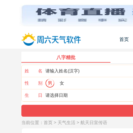
首页
八字精批
姓 名
性 别
男
女
生 日
当前位置：
首页
>
天气生活
>
航天日宣传语