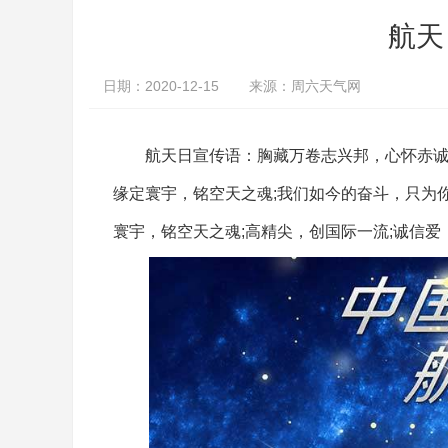
航天
日期：2020-12-15
来源：周六天气网
航天日宣传语：胸藏万卷志兴邦，心怀赤诚拓天
缘定寰宇，铭空天之魂;我们如今的奋斗，只为
寰宇，铭空天之魂;高精尖，创国际一流;诚信爱