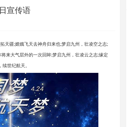
日宣传语
疆;嫦娥飞天去神舟归来也;梦启九州，壮凌空之志;
你将来大气层外的一次回眸;梦启九州，壮凌云之志;缘定
，续世纪航天。