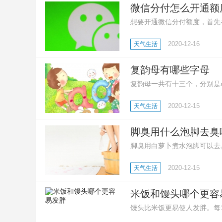
微信分付怎么开通额
想要开通微信分付额度，首先在
指示即可开通。
2020-12-16
天气生活
复韵母有哪些字母
复韵母一共有十三个，分别是ai 、e
复韵母是由两个或三个元音结
2020-12-15
天气生活
相加，而是一种新的固定的音
体。
脚臭用什么泡脚去臭
脚臭用白萝卜煮水泡脚可以去
臭还可以用茶水泡脚，先把茶
2020-12-15
天气生活
醋，连续泡脚数次，也能达到
米饭和馒头哪个更容
馒头比米饭更易使人发胖。每10
卡。同等质量的馒头比馒头拥