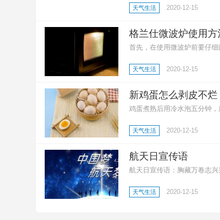
2020-12-15
天气生活
格兰仕微波炉使用方
首先，在使用微波炉前要仔细
作模式以及烹饪时间；然后，
2020-12-15
天气生活
工作，在听到提示音之后就可
新鸡蛋怎么剥皮不烂
鸡蛋煮熟后用冷水泡五分钟，
动，鸡蛋就能干净利落的剥皮
2020-12-15
天气生活
浅的坑后在放进锅里煮，熟后
航天日宣传语
航天日宣传语：胸藏万卷志兴
之志;缘定寰宇，铭空天之魂
2020-12-15
天气生活
凌云之志;缘定寰宇，铭空天之