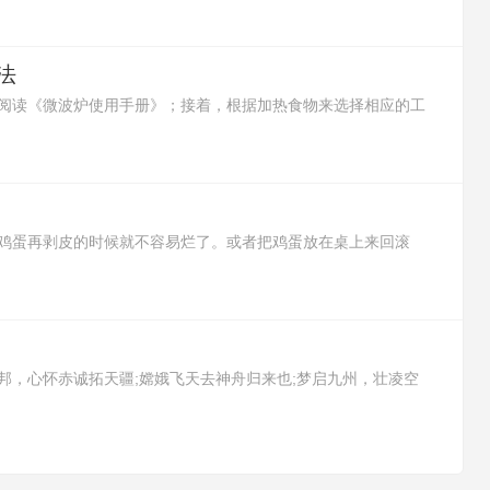
法
阅读《微波炉使用手册》；接着，根据加热食物来选择相应的工
将需要加热的食物放进可以加热的容器里，再放进微波炉里开始
以取出食物。
鸡蛋再剥皮的时候就不容易烂了。或者把鸡蛋放在桌上来回滚
了。还可以在鸡蛋没煮前，将鸡蛋的大头朝台面轻轻敲出一个浅
剥鸡蛋皮，鸡蛋就不会烂了。
邦，心怀赤诚拓天疆;嫦娥飞天去神舟归来也;梦启九州，壮凌空
;我们如今的奋斗，只为你将来大气层外的一次回眸;梦启九州，壮
魂;高精尖，创国际一流;诚信爱，续世纪航天。