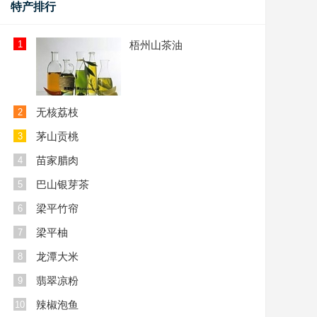
特产排行
1
梧州山茶油
无核荔枝
2
茅山贡桃
3
苗家腊肉
4
巴山银芽茶
5
梁平竹帘
6
梁平柚
7
龙潭大米
8
翡翠凉粉
9
辣椒泡鱼
10