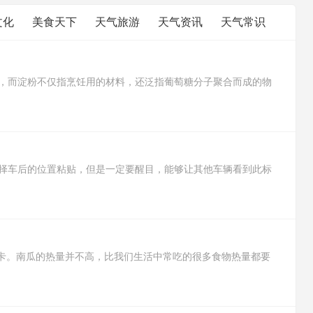
文化
美食天下
天气旅游
天气资讯
天气常识
，而淀粉不仅指烹饪用的材料，还泛指葡萄糖分子聚合而成的物
豆淀粉，而淀粉则含有菱角淀粉、绿豆淀粉、小麦淀粉、甘薯淀粉
途比生粉用途广，生粉适合用来勾芡，而淀粉可以用来制作蛋糕、
择车后的位置粘贴，但是一定要醒目，能够让其他车辆看到此标
采取避让措施，予以理解和关照，防止出现交通事故。
6大卡。南瓜的热量并不高，比我们生活中常吃的很多食物热量都要
让人有饱腹感，所以减肥的时候吃南瓜是非常好的。