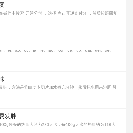
度
微信中搜索“开通分付”，选择“点击开通支付分”，然后按照回复
i、ao、ou、ia、ie、iao、iou、ua、uo、uai、uei、üe。
合而成的韵母。这种复合元音并不是两个元音或三个元音的简单
组，在口、耳里与单元韵有同感，应把它们作为一个个语音整
味
臭味，方法是将白萝卜切片加水煮几分钟，然后把水用来泡脚;脚
包用开水浸泡10分钟后，再用茶水来泡脚;或者在泡脚水里加入白
去除脚臭味的效果。
易发胖
0g馒头的热量大约为223大卡，每100g大米的热量约为116大
有更多的热量，所以馒头吃多了更容易发胖。