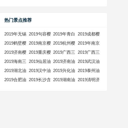
热门景点推荐
2019年无锡
2019句容樱
2019年青白
2019成都樱
樱花节时间
花节是什么
江凤凰湖樱
花节时间什
2019鹤壁樱
2019南京樱
2019杭州樱
2019年南京
什么时候 无
时候 句容樱
花节什么时
么时候 成都
花节是什么
花节具体时
花节时间
樱花节在哪
锡鼋头渚樱
花节2019时
候 2019青
樱花节时间
2019济南樱
2019重庆樱
2019广西三
2019广西三
时候 2019
间 2019南
2019杭州双
里 南京各大
花节2019时
间地点门票
白江樱花节
地点门票
花节时间 济
花节是什么
月三旅游攻
月三旅游线
河南鹤壁市
京鸡鸣寺樱
浦樱花节最
樱花节地址
间门票
时间及票价
2019海南三
2019仙居油
2019济南油
2019武汉油
南樱花节
时候 2019
略 广西三月
路 广西三月
樱花节几号
花几月开
全赏花攻略
路线及门票
月三主会场
菜花节在哪
菜花节时间
菜花什么时
2019年几月
重庆南山樱
三活动时间
三各大景区
2019湖北油
2019汉中油
2019兴化油
2019泰州油
在哪里
里 2019仙
2019济南双
候开 2019
几日开
花节时间地
及地点
推荐
菜花节什么
菜花节起止
菜花节时间
菜花什么时
2019海南三
居油菜花节
泉油菜花节
武汉消泗油
点路线
2019合肥油
2019长沙含
2019湖南油
2019清明济
时候 2019
时间 汉中油
2019兴化千
候开 泰州油
月三游玩攻
时间地址门
什么时候
菜花节时间
菜花什么时
浦油菜花节
菜花什么时
南旅游攻略
湖北荆门油
菜花节2019
垛菜花节时
菜花节2019
略
票
地点
候开 2019
时间 长沙周
候开 2019
济南及近郊
菜花节具体
时间门票路
间门票交通
时间门票
合肥周边油
边油菜花
衡阳库宗桥
游玩环境优
时间
线攻略
菜花节赏花
2019赏花攻
油菜花节时
美的地方
攻略
略
间