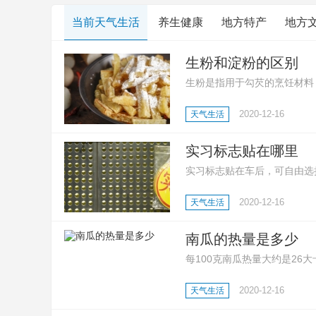
当前天气生活
养生健康
地方特产
地方
生粉和淀粉的区别
生粉是指用于勾芡的烹饪材料
质;还有生粉是玉米淀粉、土
2020-12-16
天气生活
等多种淀粉;然后就是淀粉用
点心、凉糕、勾芡等。
实习标志贴在哪里
实习标志贴在车后，可自由选
志，好让其他车辆或行人预先
2020-12-16
天气生活
南瓜的热量是多少
每100克南瓜热量大约是2
低很多。南瓜富含膳食纤维，
2020-12-16
天气生活