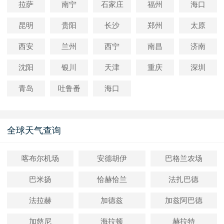
拉萨
南宁
石家庄
福州
海口
昆明
贵阳
长沙
郑州
太原
西安
兰州
西宁
南昌
济南
沈阳
银川
天津
重庆
深圳
青岛
吐鲁番
海口
全球天气查询
喀布尔机场
安德胡伊
巴格兰农场
巴米扬
恰赫恰兰
法扎巴德
法拉赫
加德兹
加兹阿巴德
加慈尼
海拉顿
赫拉特