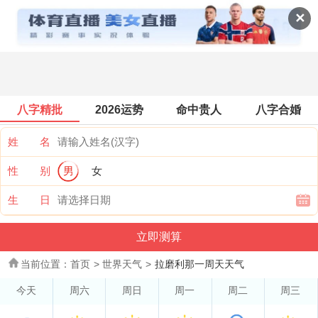
世界天气
✕
八字精批
2026运势
命中贵人
八字合婚
姓 名
性 别
男
女
生 日
当前位置：
首页
>
世界天气
>
拉磨利那一周天天气
今天
周六
周日
周一
周二
周三