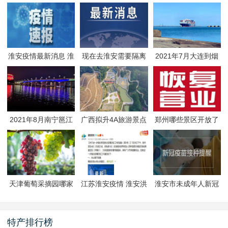
淮安疫情最新消息 淮
现在去淮安需要隔离
2021年7月大连到烟
安疫情防控政策
吗 淮安最新隔离政策
台航线因台风停航
2021年8月南宁邕江
广西拟升4A旅游景点
郑州哪些景区开放了
夜游活动
有哪些
郑州景区什么时候恢
复开放
天津葡萄采摘园哪家
江苏淮安疫情 淮安洪
淮安市未成年人新冠
好
泽区封闭管理
疫苗预约接种-生态文
旅区
特产排行榜