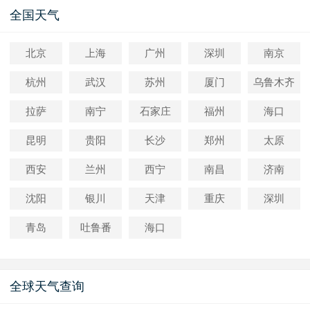
全国天气
北京
上海
广州
深圳
南京
杭州
武汉
苏州
厦门
乌鲁木齐
拉萨
南宁
石家庄
福州
海口
昆明
贵阳
长沙
郑州
太原
西安
兰州
西宁
南昌
济南
沈阳
银川
天津
重庆
深圳
青岛
吐鲁番
海口
全球天气查询