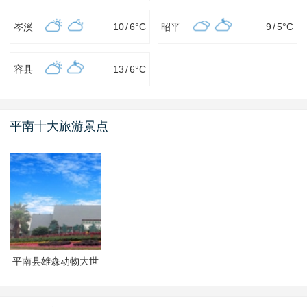
岑溪
10
/
6
°C
昭平
9
/
5
°C
容县
13
/
6
°C
平南十大旅游景点
平南县雄森动物大世
界