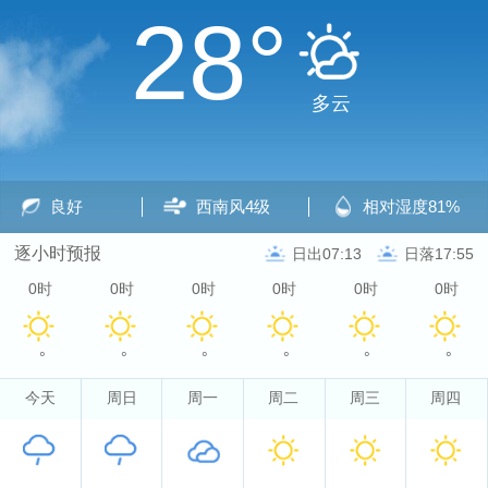
28°
多云
良好
西南风
4级
相对湿度
81%
逐小时预报
日出07:13
日落17:55
0时
0时
0时
0时
0时
0时
°
°
°
°
°
°
今天
周日
周一
周二
周三
周四