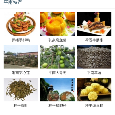
平南特产
罗播手抓鸭
乳泉腐丝羹
荷香牛肋排
港南穿心莲
平南大青枣
平南葛薯
桂平茶叶
桂平猪脚粉
桂平绿豆糕