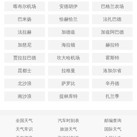
喀布尔机场
安德胡伊
巴格兰农场
巴米扬
恰赫恰兰
法扎巴德
法拉赫
加德兹
加兹阿巴德
加慈尼
海拉顿
赫拉特
贾拉拉巴德
坎大哈机场
霍斯特
昆都士
拉格曼
洛加尔省
北沙浪
萨罗比
辛丹德
南沙浪
提林库特
扎兰季
全国天气
汽车时刻表
邮编查询
天气常识
旅游天气
国际天气