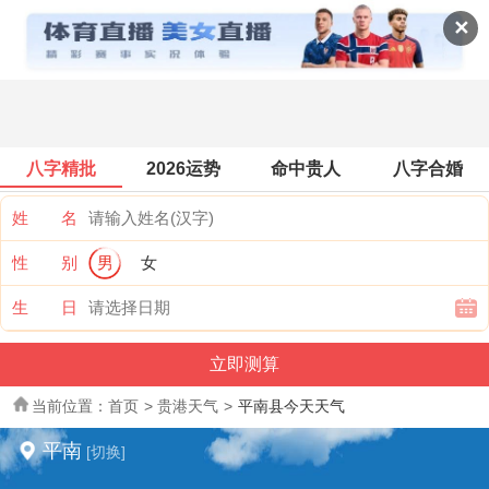
全国天气
✕
八字精批
2026运势
命中贵人
八字合婚
姓 名
性 别
男
女
生 日
当前位置：
首页
>
贵港天气
>
平南县今天天气
平南
[切换]