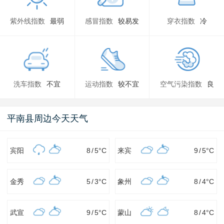
紫外线指数
最弱
感冒指数
较易发
穿衣指数
冷
洗车指数
不宜
运动指数
较不宜
空气污染指数
良
平南县周边今天天气
宾阳
8
/
5
°C
来宾
9
/
5
°C
金秀
5
/
3
°C
象州
8
/
4
°C
武宣
9
/
5
°C
蒙山
8
/
4
°C