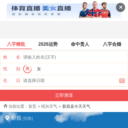
全国天气
✕
八字精批
2026运势
命中贵人
八字合婚
姓 名
性 别
男
女
生 日
当前位置：
首页
>
绍兴天气
>
新昌县今天天气
新昌
[切换]