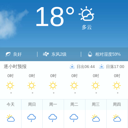
18°
多云
良好
东风
2级
相对湿度
59%
逐小时预报
日出06:44
日落17:00
0时
0时
0时
0时
0时
0时
°
°
°
°
°
°
今天
周日
周一
周二
周三
周四