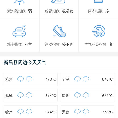
紫外线指数
弱
感冒指数
极易发
穿衣指数
冷
洗车指数
不宜
运动指数
较不宜
空气污染指数
良
新昌县周边今天天气
杭州
4
/
3
°C
宁波
8
/
5
°C
越城
6
/
4
°C
诸暨
6
/
4
°C
嵊州
6
/
4
°C
天台
7
/
3
°C