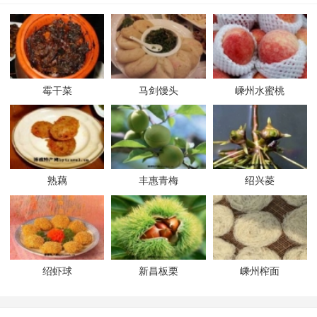
霉干菜
马剑馒头
嵊州水蜜桃
熟藕
丰惠青梅
绍兴菱
绍虾球
新昌板栗
嵊州榨面