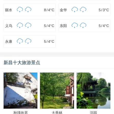
丽水
8
/
4
°C
金华
5
/
3
°C
义乌
5
/
4
°C
东阳
5
/
4
°C
永康
5
/
4
°C
新昌十大旅游景点
秋瑾故居
大香林
沈园