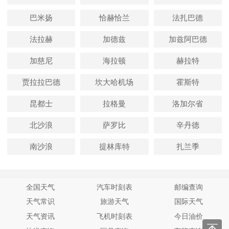
巴米扬
恰赫恰兰
法扎巴德
法拉赫
加德兹
加兹阿巴德
加慈尼
海拉顿
赫拉特
贾拉拉巴德
坎大哈机场
霍斯特
昆都士
拉格曼
洛加尔省
北沙浪
萨罗比
辛丹德
南沙浪
提林库特
扎兰季
全国天气
汽车时刻表
邮编查询
天气常识
旅游天气
国际天气
天气资讯
飞机时刻表
今日油价