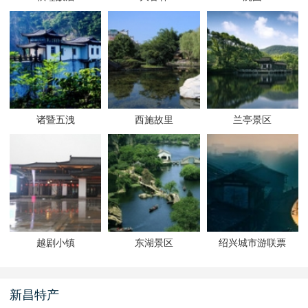
诸暨五洩
西施故里
兰亭景区
越剧小镇
东湖景区
绍兴城市游联票
新昌特产