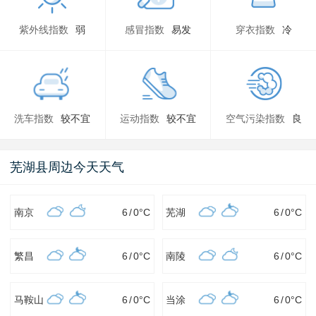
紫外线指数
弱
感冒指数
易发
穿衣指数
冷
洗车指数
较不宜
运动指数
较不宜
空气污染指数
良
芜湖县周边今天天气
南京
6
/
0
°C
芜湖
6
/
0
°C
繁昌
6
/
0
°C
南陵
6
/
0
°C
马鞍山
6
/
0
°C
当涂
6
/
0
°C