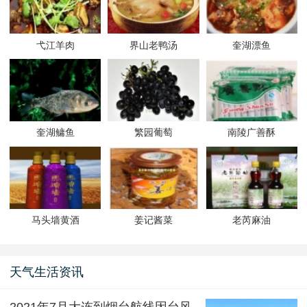
弋江羊肉
界山老鸭汤
奎湖漂鱼
奎湖鳙鱼
繁园葡萄
南陵广善酥
马头墙黄酒
姜记酱菜
老芮麻油
天气生活资讯
2021年7月大连到烟台航线因台风