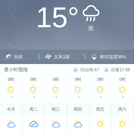
15°
雨
良好
北风
1级
相对湿度
96%
逐小时预报
日出06:57
日落17:05
0时
0时
0时
0时
0时
0时
°
°
°
°
°
°
今天
周二
周三
周四
周五
周六