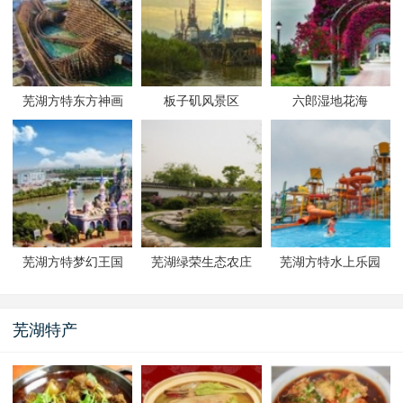
芜湖方特东方神画
板子矶风景区
六郎湿地花海
芜湖方特梦幻王国
芜湖绿荣生态农庄
芜湖方特水上乐园
芜湖特产