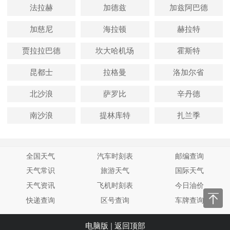
法拉赫
加德兹
加兹阿巴德
加慈尼
海拉顿
赫拉特
贾拉拉巴德
坎大哈机场
霍斯特
昆都士
拉格曼
洛加尔省
北沙浪
萨罗比
辛丹德
南沙浪
提林库特
扎兰季
全国天气
汽车时刻表
邮编查询
天气常识
旅游天气
国际天气
天气资讯
飞机时刻表
今日油价
快递查询
区号查询
车牌查询
电脑版
|
返回顶部