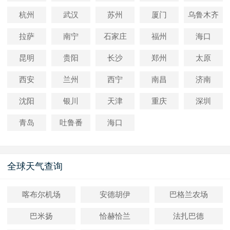
杭州
武汉
苏州
厦门
乌鲁木齐
拉萨
南宁
石家庄
福州
海口
昆明
贵阳
长沙
郑州
太原
西安
兰州
西宁
南昌
济南
沈阳
银川
天津
重庆
深圳
青岛
吐鲁番
海口
全球天气查询
喀布尔机场
安德胡伊
巴格兰农场
巴米扬
恰赫恰兰
法扎巴德