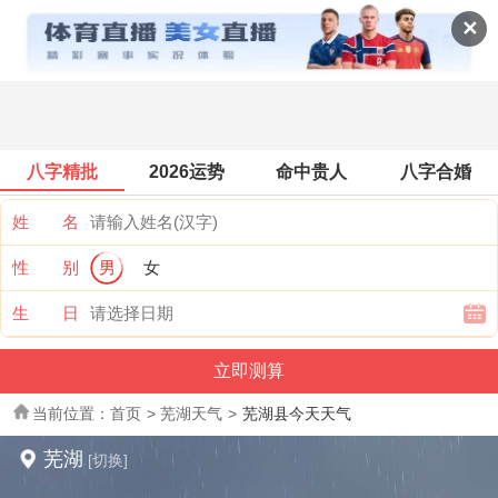
全国天气
✕
八字精批
2026运势
命中贵人
八字合婚
姓 名
性 别
男
女
生 日
当前位置：
首页
>
芜湖天气
>
芜湖县今天天气
芜湖
[切换]