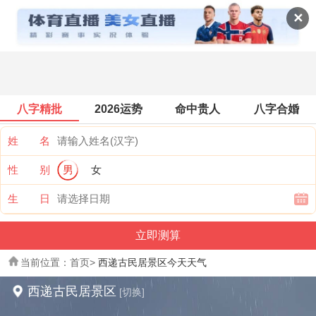
景点天气
✕
八字精批
2026运势
命中贵人
八字合婚
姓 名
性 别
男
女
生 日
当前位置：
首页
>
西递古民居景区今天天气
西递古民居景区
[切换]