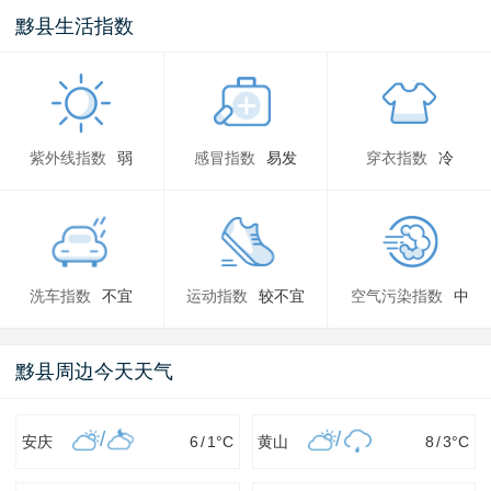
黟县生活指数
紫外线指数
弱
感冒指数
易发
穿衣指数
冷
洗车指数
不宜
运动指数
较不宜
空气污染指数
中
黟县周边今天天气
/
/
安庆
6
/
1
°C
黄山
8
/
3
°C