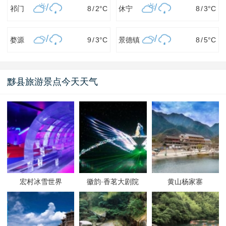
/
/
祁门
8
/
2
°C
休宁
8
/
3
°C
/
/
婺源
9
/
3
°C
景德镇
8
/
5
°C
黟县旅游景点今天天气
宏村冰雪世界
徽韵·香茗大剧院
黄山杨家寨