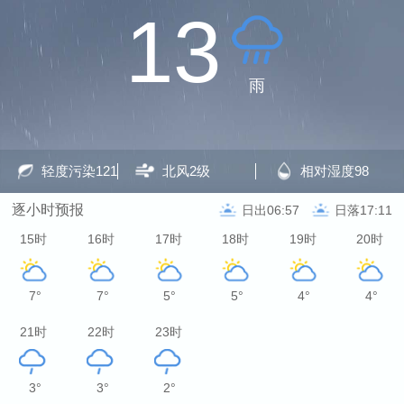
13
雨
轻度污染
121
北风
2级
相对湿度
98
逐小时预报
日出06:57
日落17:11
15时
16时
17时
18时
19时
20时
7°
7°
5°
5°
4°
4°
21时
22时
23时
3°
3°
2°