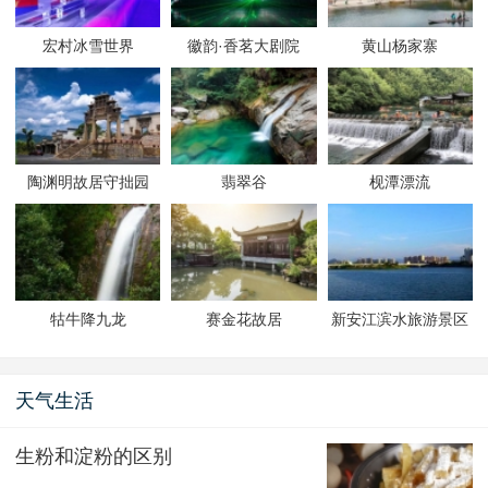
宏村冰雪世界
徽韵·香茗大剧院
黄山杨家寨
陶渊明故居守拙园
翡翠谷
枧潭漂流
牯牛降九龙
赛金花故居
新安江滨水旅游景区
天气生活
生粉和淀粉的区别