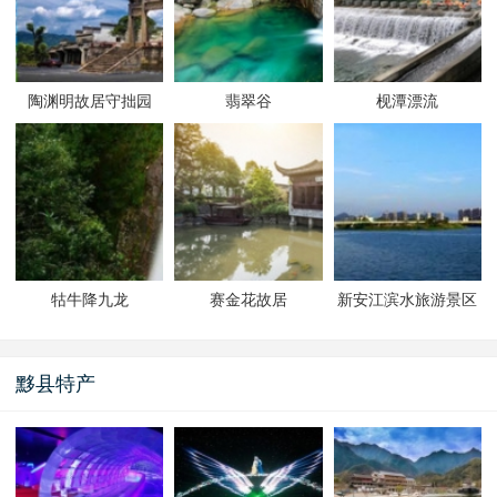
陶渊明故居守拙园
翡翠谷
枧潭漂流
牯牛降九龙
赛金花故居
新安江滨水旅游景区
黟县特产