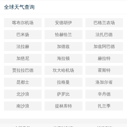
全球天气查询
喀布尔机场
安德胡伊
巴格兰农场
巴米扬
恰赫恰兰
法扎巴德
法拉赫
加德兹
加兹阿巴德
加慈尼
海拉顿
赫拉特
贾拉拉巴德
坎大哈机场
霍斯特
昆都士
拉格曼
洛加尔省
北沙浪
萨罗比
辛丹德
南沙浪
提林库特
扎兰季