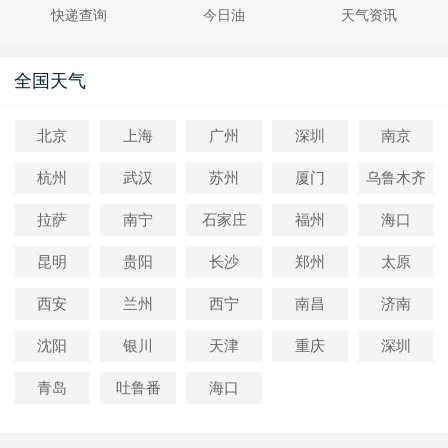
快递查询
今日油
天气资讯
全国天气
北京
上海
广州
深圳
南京
杭州
武汉
苏州
厦门
乌鲁木齐
拉萨
南宁
石家庄
福州
海口
昆明
贵阳
长沙
郑州
太原
西安
兰州
西宁
南昌
济南
沈阳
银川
天津
重庆
深圳
青岛
吐鲁番
海口