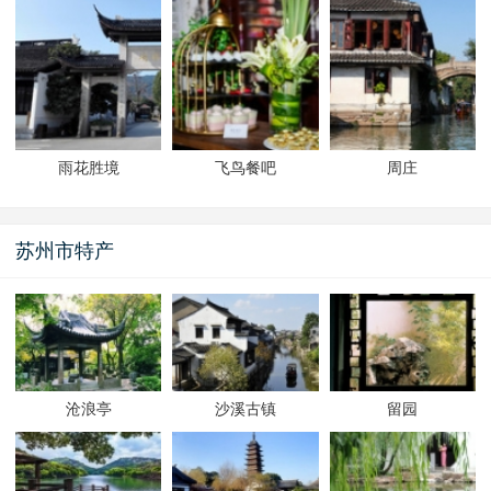
雨花胜境
飞鸟餐吧
周庄
苏州市特产
沧浪亭
沙溪古镇
留园