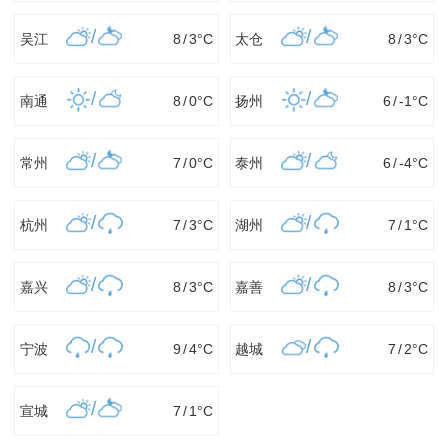
/
/
吴江
8
/
3
°C
太仓
8
/
3
°C
/
/
南通
8
/
0
°C
扬州
6
/
-1
°C
/
/
常州
7
/
0
°C
泰州
6
/
-4
°C
/
/
杭州
7
/
3
°C
湖州
7
/
1
°C
/
/
嘉兴
8
/
3
°C
嘉善
8
/
3
°C
/
/
宁波
9
/
4
°C
越城
7
/
2
°C
/
宣城
7
/
1
°C