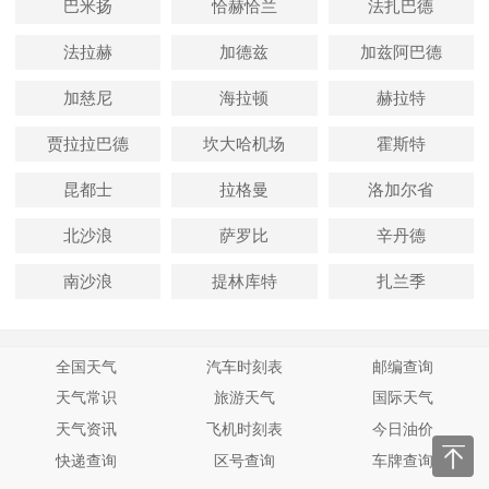
巴米扬
恰赫恰兰
法扎巴德
法拉赫
加德兹
加兹阿巴德
加慈尼
海拉顿
赫拉特
贾拉拉巴德
坎大哈机场
霍斯特
昆都士
拉格曼
洛加尔省
北沙浪
萨罗比
辛丹德
南沙浪
提林库特
扎兰季
全国天气
汽车时刻表
邮编查询
天气常识
旅游天气
国际天气
天气资讯
飞机时刻表
今日油价
快递查询
区号查询
车牌查询