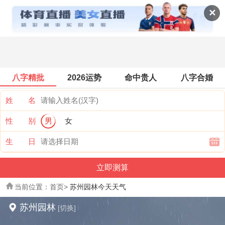
景点天气
✕
八字精批
2026运势
命中贵人
八字合婚
姓 名
性 别
男
女
生 日
当前位置：
首页
>
苏州园林今天天气
苏州园林
[切换]