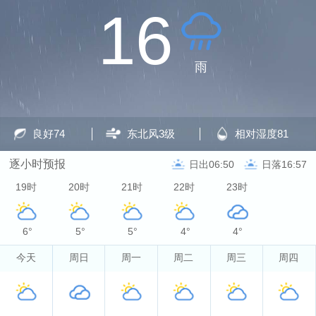
16
雨
良好
74
东北风
3级
相对湿度
81
逐小时预报
日出06:50
日落16:57
19时
20时
21时
22时
23时
6°
5°
5°
4°
4°
今天
周日
周一
周二
周三
周四