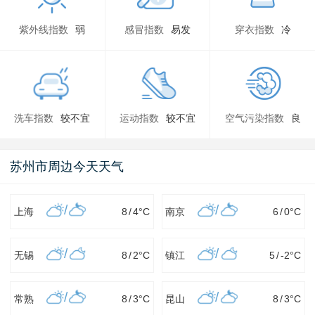
紫外线指数
弱
感冒指数
易发
穿衣指数
冷
洗车指数
较不宜
运动指数
较不宜
空气污染指数
良
苏州市周边今天天气
/
/
上海
8
/
4
°C
南京
6
/
0
°C
/
/
无锡
8
/
2
°C
镇江
5
/
-2
°C
/
/
常熟
8
/
3
°C
昆山
8
/
3
°C