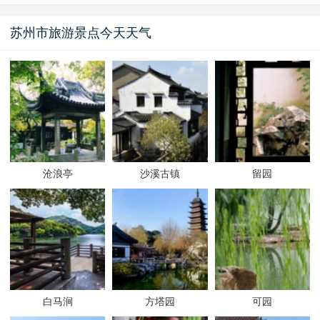
苏州市旅游景点今天天气
沧浪亭
沙溪古镇
留园
白马涧
方塔园
可园