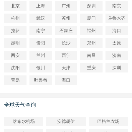
北京
上海
广州
深圳
南京
杭州
武汉
苏州
厦门
乌鲁木齐
拉萨
南宁
石家庄
福州
海口
昆明
贵阳
长沙
郑州
太原
西安
兰州
西宁
南昌
济南
沈阳
银川
天津
重庆
深圳
青岛
吐鲁番
海口
全球天气查询
喀布尔机场
安德胡伊
巴格兰农场