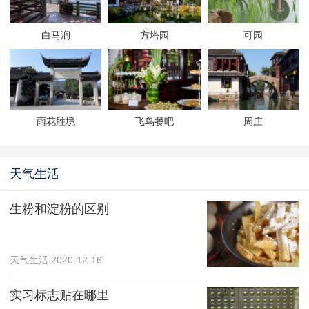
白马涧
方塔园
可园
雨花胜境
飞鸟餐吧
周庄
天气生活
生粉和淀粉的区别
天气生活
2020-12-16
实习标志贴在哪里