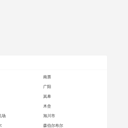
南票
广阳
岚皋
木垒
机场
旭川市
尔
森伯尔布尔