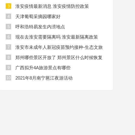
淮安疫情最新消息 淮安疫情防控政策
3
天津葡萄采摘园哪家好
4
呼和浩特易发生内涝地点
5
现在去淮安需要隔离吗 淮安最新隔离政策
6
淮安市未成年人新冠疫苗预约接种-生态文旅
7
区
郑州哪些景区开放了 郑州景区什么时候恢复
8
开放
广西拟升4A旅游景点有哪些
9
2021年8月南宁邕江夜游活动
10