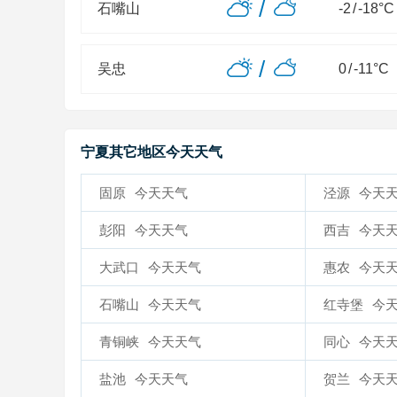
/
石嘴山
-2
/
-18
°C
/
吴忠
0
/
-11
°C
宁夏其它地区今天天气
固原
今天天气
泾源
今天
彭阳
今天天气
西吉
今天
大武口
今天天气
惠农
今天
石嘴山
今天天气
红寺堡
今
青铜峡
今天天气
同心
今天
盐池
今天天气
贺兰
今天