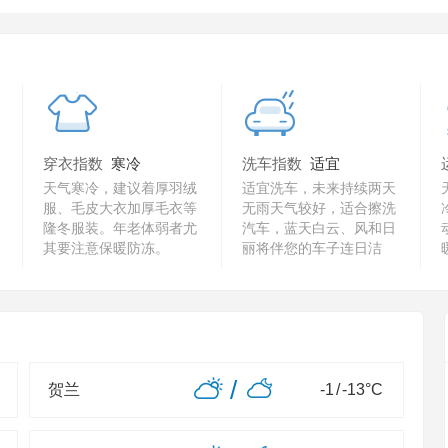
穿衣指数
寒冷
洗车指数
适宜
天气寒冷，建议着厚羽绒
适宜洗车，未来持续两天
服、毛皮大衣加厚毛衣等
无雨天气较好，适合擦洗
隆冬服装。年老体弱者尤
汽车，蓝天白云、风和日
其要注意保暖防冻。
丽将伴您的车子连日洁
净。
/
贺兰
-1
/
-13
°C