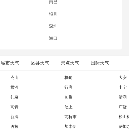
南昌
银川
深圳
海口
城市天气
区县天气
景点天气
国际天气
克山
桦甸
大安
根河
行唐
丰宁
礼泉
旬邑
清涧
高青
汶上
广饶
新潟
前桥市
松山
唐拉
加木伊
萨加