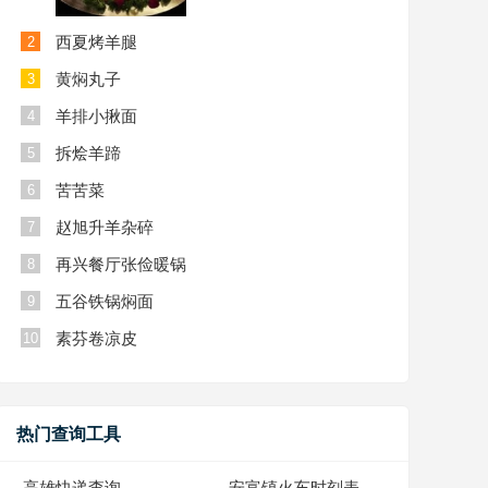
西夏烤羊腿
2
黄焖丸子
3
羊排小揪面
4
拆烩羊蹄
5
苦苦菜
6
赵旭升羊杂碎
7
再兴餐厅张俭暖锅
8
五谷铁锅焖面
9
素芬卷凉皮
10
热门查询工具
高雄快递查询
安富镇火车时刻表