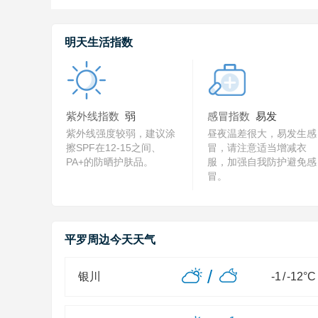
明天生活指数
紫外线指数
弱
感冒指数
易发
紫外线强度较弱，建议涂
昼夜温差很大，易发生感
擦SPF在12-15之间、
冒，请注意适当增减衣
PA+的防晒护肤品。
服，加强自我防护避免感
冒。
平罗周边今天天气
/
银川
-1
/
-12
°C