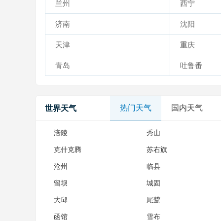
兰州
西宁
济南
沈阳
天津
重庆
青岛
吐鲁番
热门天气
国内天气
世界天气
涪陵
秀山
克什克腾
苏右旗
沧州
临县
留坝
城固
大邱
尾鹫
函馆
雪布