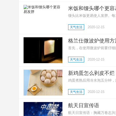
米饭和馒头哪个更容
馒头比米饭更易使人发胖。每10
卡。同等质量的馒头比馒头拥
2020-12-15
天气生活
格兰仕微波炉使用方
首先，在使用微波炉前要仔细
作模式以及烹饪时间；然后，
2020-12-15
天气生活
工作，在听到提示音之后就可
新鸡蛋怎么剥皮不烂
鸡蛋煮熟后用冷水泡五分钟，
动，鸡蛋就能干净利落的剥皮
2020-12-15
天气生活
浅的坑后在放进锅里煮，熟后
航天日宣传语
航天日宣传语：胸藏万卷志兴