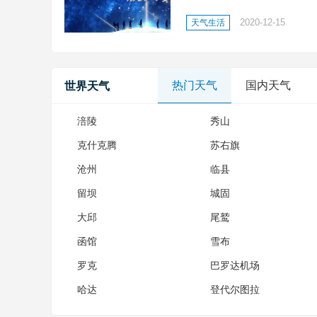
之志;缘定寰宇，铭空天之魂
2020-12-15
天气生活
凌云之志;缘定寰宇，铭空天之
热门天气
国内天气
世界天气
涪陵
秀山
克什克腾
苏右旗
沧州
临县
留坝
城固
大邱
尾鹫
函馆
雪布
罗克
巴罗达机场
哈达
登代尔图拉