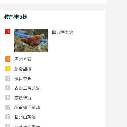
特产排行榜
1
四方坪土鸡
恩州奇石
2
新会甜橙
3
溪口香蕉
4
古山二号龙眼
5
东源蜂蜜
6
埔前镇三黄鸡
7
梧州山茶油
8
藤县濛江米粉
9