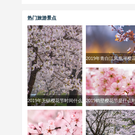
热门旅游景点
2019年青白江凤凰湖樱
什么时候 2019青白江
节时间及票价
2019年无锡樱花节时间什么
2019鹤壁樱花节是什么
时候 无锡鼋头渚樱花节
2019河南鹤壁市樱花节
2019时间门票