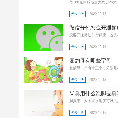
每100克南瓜热量大约是2
低很多。南瓜富含膳食纤维，
2020-12-16
天气生活
微信分付怎么开通额
想要开通微信分付额度，首先在
指示即可开通。
2020-12-16
天气生活
复韵母有哪些字母
复韵母一共有十三个，分别是ai 、e
复韵母是由两个或三个元音结
2020-12-15
天气生活
相加，而是一种新的固定的音
体。
脚臭用什么泡脚去臭
脚臭用白萝卜煮水泡脚可以去
臭还可以用茶水泡脚，先把茶
2020-12-15
天气生活
醋，连续泡脚数次，也能达到