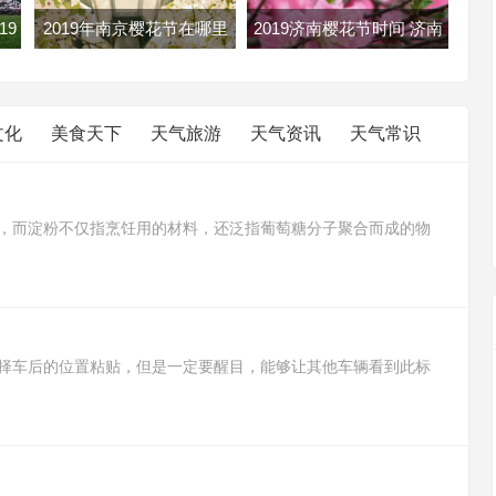
19
2019年南京樱花节在哪里
2019济南樱花节时间 济南
花攻
南京各大樱花节地址路线及
樱花节2019年几月几日开
门票
文化
美食天下
天气旅游
天气资讯
天气常识
，而淀粉不仅指烹饪用的材料，还泛指葡萄糖分子聚合而成的物
豆淀粉，而淀粉则含有菱角淀粉、绿豆淀粉、小麦淀粉、甘薯淀粉
途比生粉用途广，生粉适合用来勾芡，而淀粉可以用来制作蛋糕、
择车后的位置粘贴，但是一定要醒目，能够让其他车辆看到此标
采取避让措施，予以理解和关照，防止出现交通事故。