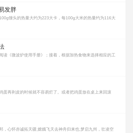
易发胖
0g馒头的热量大约为223大卡，每100g大米的热量约为116大
有更多的热量，所以馒头吃多了更容易发胖。
法
阅读《微波炉使用手册》；接着，根据加热食物来选择相应的工
将需要加热的食物放进可以加热的容器里，再放进微波炉里开始
以取出食物。
鸡蛋再剥皮的时候就不容易烂了。或者把鸡蛋放在桌上来回滚
了。还可以在鸡蛋没煮前，将鸡蛋的大头朝台面轻轻敲出一个浅
剥鸡蛋皮，鸡蛋就不会烂了。
邦，心怀赤诚拓天疆;嫦娥飞天去神舟归来也;梦启九州，壮凌空