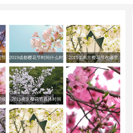
花节
2019成都樱花节时间什么时
2019年南京樱花节在哪里
樱花
候 成都樱花节时间地点门
南京各大樱花节地址路线及
票
门票
时候
2019南京樱花节具体时间
几号
2019南京鸡鸣寺樱花几月开