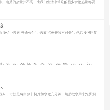
6大卡。南瓜的热量并不高，比我们生活中常吃的很多食物热量都要
让人有饱腹感，所以减肥的时候吃南瓜是非常好的。
度
微信中搜索“开通分付”，选择“点击开通支付分”，然后按照回复
i、ao、ou、ia、ie、iao、iou、ua、uo、uai、uei、üe。
合而成的韵母。这种复合元音并不是两个元音或三个元音的简单
组，在口、耳里与单元韵有同感，应把它们作为一个个语音整
味
臭味，方法是将白萝卜切片加水煮几分钟，然后把水用来泡脚;脚
包用开水浸泡10分钟后，再用茶水来泡脚;或者在泡脚水里加入白
去除脚臭味的效果。