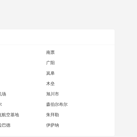
南票
广阳
岚皋
木垒
机场
旭川市
尔
森伯尔布尔
克航空基地
朱拜勒
拉巴德
伊萨纳