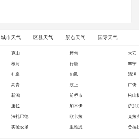
;我们如今的奋斗，只为你将来大气层外的一次回眸;梦启九州，壮
魂;高精尖，创国际一流;诚信爱，续世纪航天。
城市天气
区县天气
景点天气
国际天气
克山
桦甸
大安
根河
行唐
丰宁
礼泉
旬邑
清涧
高青
汶上
广饶
新潟
前桥市
松山
唐拉
加木伊
萨加
法扎巴德
欧卡拉
克拉
实验农场
里雅恩
贾拉