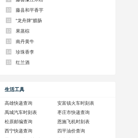
藤县和平香芋
10
“龙舟牌”腊肠
11
果蒸棕
12
南丹黄牛
13
珍珠香李
14
红兰酒
15
生活工具
高雄快递查询
安富镇火车时刻表
禹城汽车时刻表
枣庄市快递查询
松原邮编查询
恩施飞机时刻表
西宁快递查询
四平油价查询