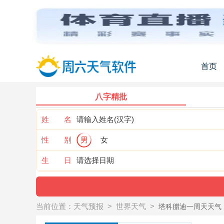
首页
八字精批
姓 名
性 别
男
女
生 日
当前位置：
天气预报
>
世界天气
>
塔科腊迪一周天天气