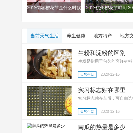
2019句容樱花节是什么时候
2019杭州樱花节时间 20
句容樱花节2019时间地点门
杭州双浦樱花节最全赏
票
略
当前天气生活
养生健康
地方特产
地方
生粉和淀粉的区别
生粉是指用于勾芡的烹饪材料
质;还有生粉是玉米淀粉、土
2020-12-16
天气生活
等多种淀粉;然后就是淀粉用
点心、凉糕、勾芡等。
实习标志贴在哪里
实习标志贴在车后，可自由选
志，好让其他车辆或行人预先
2020-12-16
天气生活
南瓜的热量是多少