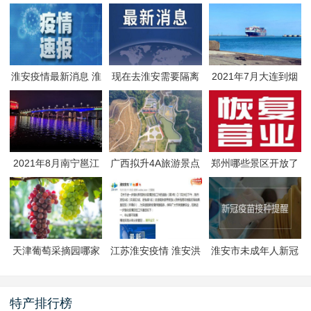
淮安疫情最新消息 淮
现在去淮安需要隔离
2021年7月大连到烟
安疫情防控政策
吗 淮安最新隔离政策
台航线因台风停航
2021年8月南宁邕江
广西拟升4A旅游景点
郑州哪些景区开放了
夜游活动
有哪些
郑州景区什么时候恢
复开放
天津葡萄采摘园哪家
江苏淮安疫情 淮安洪
淮安市未成年人新冠
好
泽区封闭管理
疫苗预约接种-生态文
旅区
特产排行榜