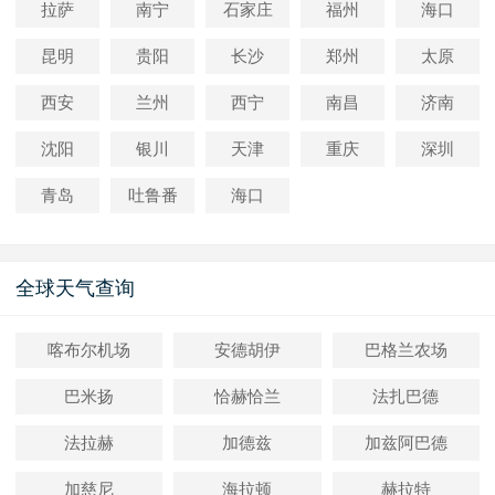
拉萨
南宁
石家庄
福州
海口
昆明
贵阳
长沙
郑州
太原
西安
兰州
西宁
南昌
济南
沈阳
银川
天津
重庆
深圳
青岛
吐鲁番
海口
全球天气查询
喀布尔机场
安德胡伊
巴格兰农场
巴米扬
恰赫恰兰
法扎巴德
法拉赫
加德兹
加兹阿巴德
加慈尼
海拉顿
赫拉特