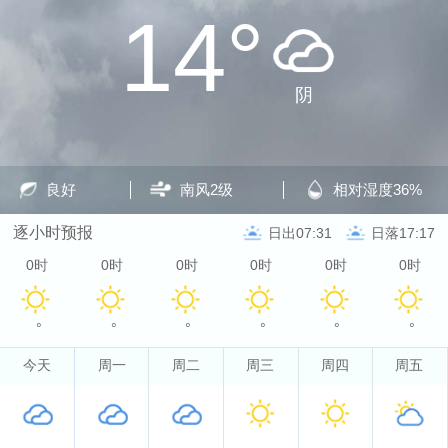
14°
阴
良好
南风
2级
相对湿度
36%
逐小时预报
日出07:31
日落17:17
0时
0时
0时
0时
0时
0时
°
°
°
°
°
°
今天
周一
周二
周三
周四
周五