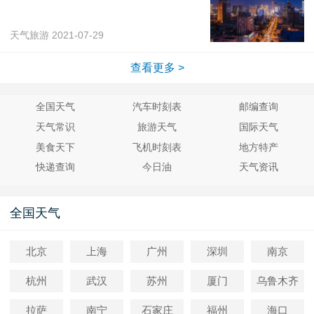
天气旅游
2021-07-29
查看更多 >
全国天气
汽车时刻表
邮编查询
天气常识
旅游天气
国际天气
美食天下
飞机时刻表
地方特产
快递查询
今日油
天气资讯
全国天气
北京
上海
广州
深圳
南京
杭州
武汉
苏州
厦门
乌鲁木齐
拉萨
南宁
石家庄
福州
海口