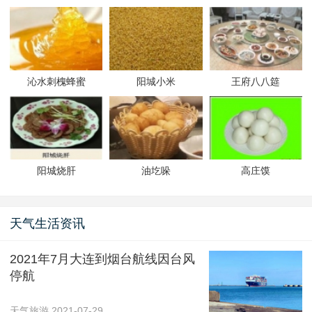
沁水刺槐蜂蜜
阳城小米
王府八八筵
阳城烧肝
油圪哚
高庄馍
天气生活资讯
2021年7月大连到烟台航线因台风
停航
天气旅游
2021-07-29