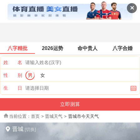
全国天气
✕
八字精批
2026运势
命中贵人
八字合婚
姓 名
性 别
男
女
生 日
当前位置：
首页
>
晋城天气
>
晋城市今天天气
晋城
[切换]