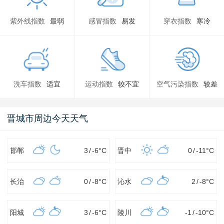
紫外线指数
最弱
感冒指数
易发
穿衣指数
寒冷
洗车指数
适宜
运动指数
较不宜
空气污染指数
较差
晋城市周边今天天气
邯郸
3
/
-6
°C
晋中
0
/
-11
°C
长治
0
/
-8
°C
沁水
2
/
-8
°C
阳城
3
/
-6
°C
陵川
-1
/
-10
°C