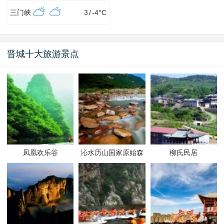
三门峡
3
/
-4
°C
晋城十大旅游景点
凤凰欢乐谷
沁水历山国家原始森
柳氏民居
林公园