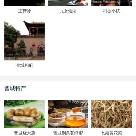
王莽岭
九女仙湖
司徒小镇
皇城相府
晋城特产
晋城烧大葱
晋城荆条花蜂蜜
七须黄花菜