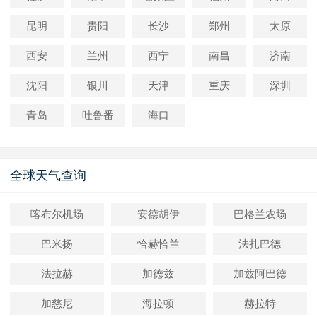
昆明
贵阳
长沙
郑州
太原
西安
兰州
西宁
南昌
济南
沈阳
银川
天津
重庆
深圳
青岛
吐鲁番
海口
全球天气查询
喀布尔机场
安德胡伊
巴格兰农场
巴米扬
恰赫恰兰
法扎巴德
法拉赫
加德兹
加兹阿巴德
加慈尼
海拉顿
赫拉特