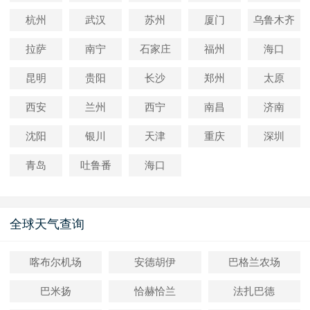
杭州
武汉
苏州
厦门
乌鲁木齐
拉萨
南宁
石家庄
福州
海口
昆明
贵阳
长沙
郑州
太原
西安
兰州
西宁
南昌
济南
沈阳
银川
天津
重庆
深圳
青岛
吐鲁番
海口
全球天气查询
喀布尔机场
安德胡伊
巴格兰农场
巴米扬
恰赫恰兰
法扎巴德