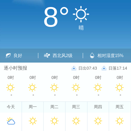
8°
晴
良好
西北风
2级
相对湿度
15%
逐小时预报
日出07:43
日落17:14
0时
0时
0时
0时
0时
0时
°
°
°
°
°
°
今天
周一
周二
周三
周四
周五