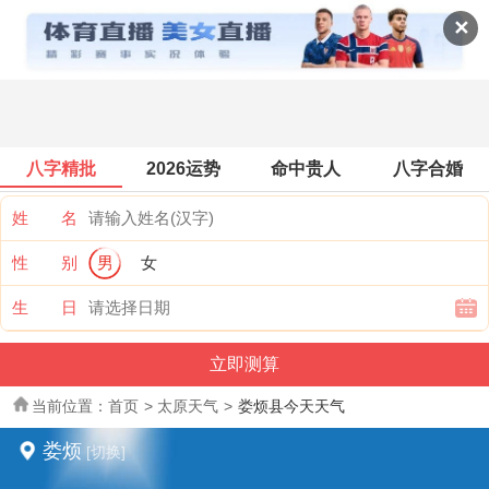
全国天气
✕
八字精批
2026运势
命中贵人
八字合婚
姓 名
性 别
男
女
生 日
当前位置：
首页
>
太原天气
>
娄烦县今天天气
娄烦
[切换]