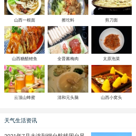
山西一根面
擦圪蚪
剪刀面
山西糖醋鲤鱼
全晋酱梅肉
太原泡菜
云顶山蜂蜜
清和元头脑
山西小窝头
天气生活资讯
2021年7月大连到烟台航线因台风