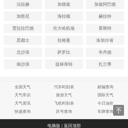
法拉赫
加德兹
加兹阿巴德
加慈尼
海拉顿
赫拉特
贾拉拉巴德
坎大哈机场
霍斯特
昆都士
拉格曼
洛加尔省
北沙浪
萨罗比
辛丹德
南沙浪
提林库特
扎兰季
全国天气
汽车时刻表
邮编查询
天气常识
旅游天气
国际天气
天气资讯
飞机时刻表
今日油价
快递查询
区号查询
车牌查询
电脑版
|
返回顶部