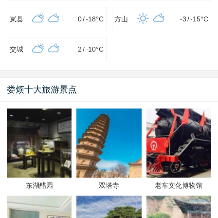
岚县
0
/
-18
°C
方山
-3
/
-15
°C
交城
2
/
-10
°C
娄烦十大旅游景点
东湖醋园
双塔寺
老车文化博物馆