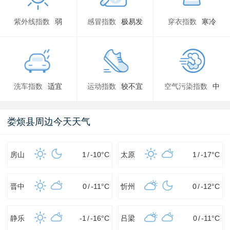
紫外线指数
弱
感冒指数
极易发
穿衣指数
寒冷
洗车指数
适宜
运动指数
较不宜
空气污染指数
中
娄烦县周边今天天气
房山
1
/
-10
°C
太原
1
/
-17
°C
晋中
0
/
-11
°C
忻州
0
/
-12
°C
静乐
-1
/
-16
°C
吕梁
0
/
-11
°C