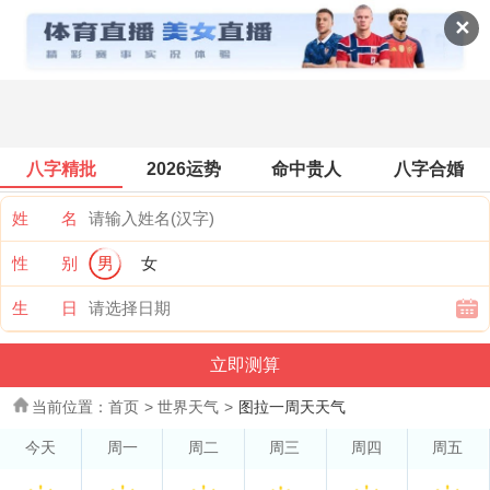
世界天气
✕
八字精批
2026运势
命中贵人
八字合婚
姓 名
性 别
男
女
生 日
当前位置：
首页
>
世界天气
>
图拉一周天天气
今天
周一
周二
周三
周四
周五