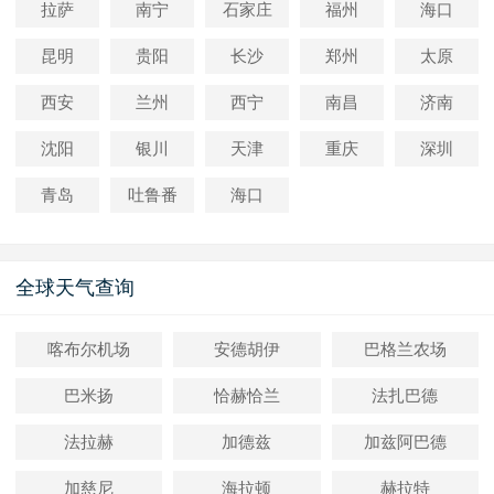
拉萨
南宁
石家庄
福州
海口
昆明
贵阳
长沙
郑州
太原
西安
兰州
西宁
南昌
济南
沈阳
银川
天津
重庆
深圳
青岛
吐鲁番
海口
全球天气查询
喀布尔机场
安德胡伊
巴格兰农场
巴米扬
恰赫恰兰
法扎巴德
法拉赫
加德兹
加兹阿巴德
加慈尼
海拉顿
赫拉特