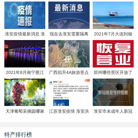
淮安疫情最新消息 淮
现在去淮安需要隔离
2021年7月大连到烟
安疫情防控政策
吗 淮安最新隔离政策
台航线因台风停航
2021年8月南宁邕江
广西拟升4A旅游景点
郑州哪些景区开放了
夜游活动
有哪些
郑州景区什么时候恢
复开放
天津葡萄采摘园哪家
江苏淮安疫情 淮安洪
淮安市未成年人新冠
好
泽区封闭管理
疫苗预约接种-生态文
旅区
特产排行榜