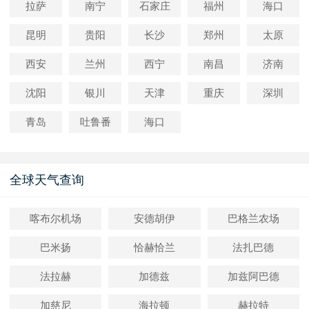
拉萨
南宁
石家庄
福州
海口
昆明
贵阳
长沙
郑州
太原
西安
兰州
西宁
南昌
济南
沈阳
银川
天津
重庆
深圳
青岛
吐鲁番
海口
全球天气查询
喀布尔机场
安德胡伊
巴格兰农场
巴米扬
恰赫恰兰
法扎巴德
法拉赫
加德兹
加兹阿巴德
加慈尼
海拉顿
赫拉特