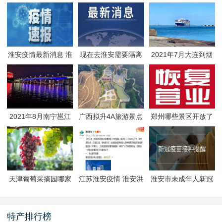
淮安疫情最新消息 淮
现在去淮安需要隔离
2021年7月大连到烟
安疫情防控政策
吗 淮安最新隔离政策
台航线因台风停航
2021年8月南宁邕江
广西拟升4A旅游景点
郑州哪些景区开放了
夜游活动
有哪些
郑州景区什么时候恢
复开放
天津葡萄采摘园哪家
江苏淮安疫情 淮安洪
淮安市未成年人新冠
好
泽区封闭管理
疫苗预约接种-生态文
旅区
特产排行榜