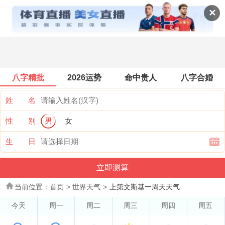
世界天气
✕
八字精批
2026运势
命中贵人
八字合婚
姓 名
性 别
男
女
生 日
当前位置：
首页
>
世界天气
>
上第文斯基一周天天气
今天
周一
周二
周三
周四
周五