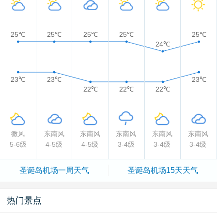
25℃
25℃
25℃
25℃
25℃
24℃
23℃
23℃
23℃
22℃
22℃
22℃
微风
东南风
东南风
东南风
东南风
东南风
5-6级
4-5级
4-5级
3-4级
3-4级
3-4级
圣诞岛机场一周天气
圣诞岛机场15天天气
热门景点