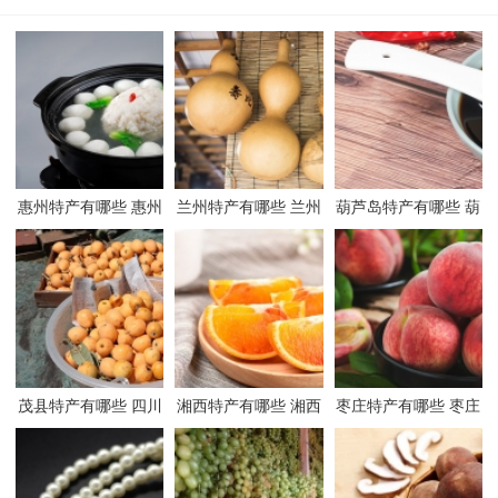
惠州特产有哪些 惠州
兰州特产有哪些 兰州
葫芦岛特产有哪些 葫
有哪些特产
有哪些特产
芦岛有哪些特产
茂县特产有哪些 四川
湘西特产有哪些 湘西
枣庄特产有哪些 枣庄
茂县有哪些特产
有哪些特产
有哪些特产