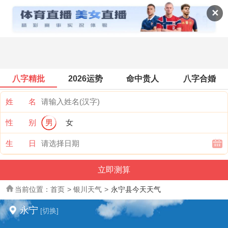
全国天气
✕
八字精批
2026运势
命中贵人
八字合婚
姓 名
性 别
男
女
生 日
当前位置：
首页
>
银川天气
>
永宁县今天天气
永宁
[切换]