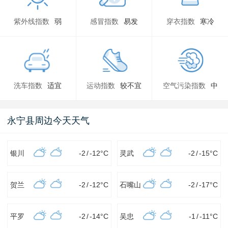
紫外线指数
弱
感冒指数
易发
穿衣指数
寒冷
洗车指数
适宜
运动指数
较不宜
空气污染指数
中
永宁县周边今天天气
银川
-2
/
-12
°C
灵武
-2
/
-15
°C
贺兰
-2
/
-12
°C
石嘴山
-2
/
-17
°C
平罗
-2
/
-14
°C
吴忠
-1
/
-11
°C