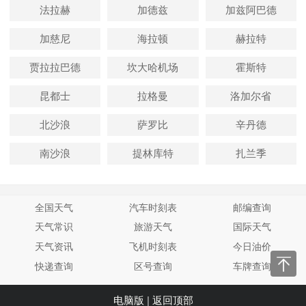
法拉赫
加德兹
加兹阿巴德
加慈尼
海拉顿
赫拉特
贾拉拉巴德
坎大哈机场
霍斯特
昆都士
拉格曼
洛加尔省
北沙浪
萨罗比
辛丹德
南沙浪
提林库特
扎兰季
全国天气
汽车时刻表
邮编查询
天气常识
旅游天气
国际天气
天气资讯
飞机时刻表
今日油价
快递查询
区号查询
车牌查询
电脑版
|
返回顶部