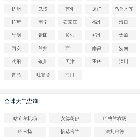
杭州
武汉
苏州
厦门
乌鲁木齐
拉萨
南宁
石家庄
福州
海口
昆明
贵阳
长沙
郑州
太原
西安
兰州
西宁
南昌
济南
沈阳
银川
天津
重庆
深圳
青岛
吐鲁番
海口
全球天气查询
喀布尔机场
安德胡伊
巴格兰农场
巴米扬
恰赫恰兰
法扎巴德