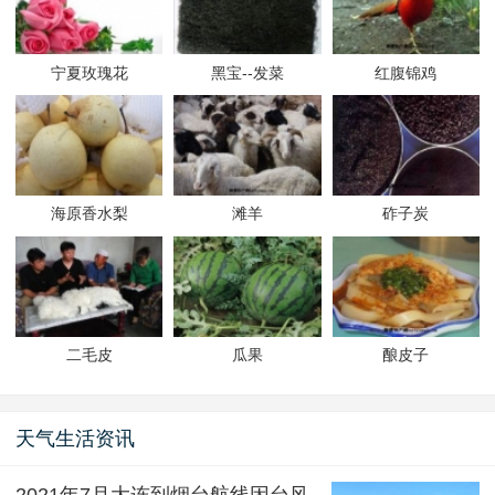
宁夏玫瑰花
黑宝--发菜
红腹锦鸡
海原香水梨
滩羊
砟子炭
二毛皮
瓜果
酿皮子
天气生活资讯
2021年7月大连到烟台航线因台风