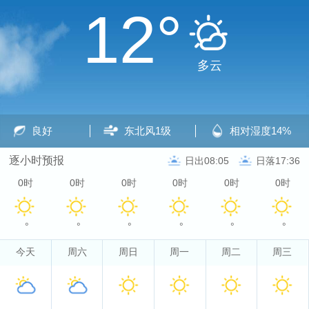
12°
多云
良好
东北风
1级
相对湿度
14%
逐小时预报
日出08:05
日落17:36
0时
0时
0时
0时
0时
0时
°
°
°
°
°
°
今天
周六
周日
周一
周二
周三