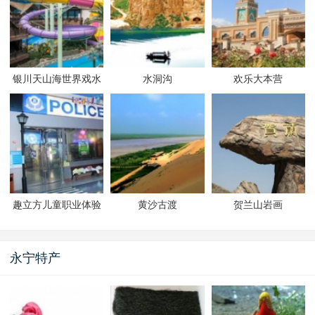
银川天山海世界戏水
水洞沟
欢乐大本营
乐园
趣立方儿童职业体验
黄沙古渡
贺兰山岩画
馆
永宁特产