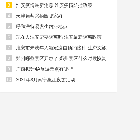
淮安疫情最新消息 淮安疫情防控政策
3
天津葡萄采摘园哪家好
4
呼和浩特易发生内涝地点
5
现在去淮安需要隔离吗 淮安最新隔离政策
6
淮安市未成年人新冠疫苗预约接种-生态文旅
7
区
郑州哪些景区开放了 郑州景区什么时候恢复
8
开放
广西拟升4A旅游景点有哪些
9
2021年8月南宁邕江夜游活动
10