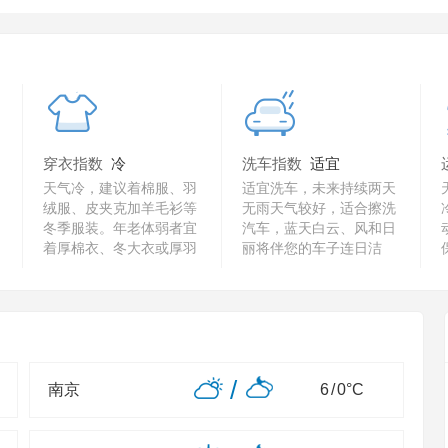
穿衣指数
冷
洗车指数
适宜
天气冷，建议着棉服、羽
适宜洗车，未来持续两天
绒服、皮夹克加羊毛衫等
无雨天气较好，适合擦洗
冬季服装。年老体弱者宜
汽车，蓝天白云、风和日
着厚棉衣、冬大衣或厚羽
丽将伴您的车子连日洁
绒服。
净。
/
南京
6
/
0
°C