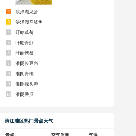
洪泽湖龙虾
2
洪泽湖马鲫鱼
3
盱眙草莓
4
盱眙青虾
5
盱眙螃蟹
6
淮阴长豆角
7
淮阴青椒
8
淮阴绿头鸭
9
淮阴香瓜
10
清江浦区热门景点天气
景点
空气质量
气温