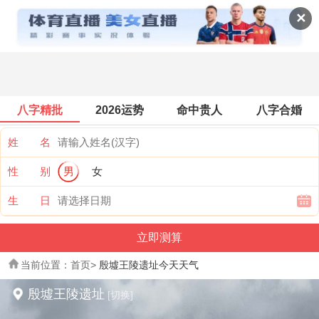
景点天气
✕
八字精批
2026运势
命中贵人
八字合婚
姓 名
性 别
男
女
生 日
当前位置：
首页
>
殷墟王陵遗址今天天气
殷墟王陵遗址
[切换]