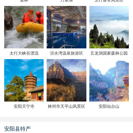
袁林
万泉湖
太行屋脊风景区
太行大峡谷漂流
洹水湾温泉旅游区
五龙洞国家森林公园
安阳天宁寺
林州市天平山风景区
安阳仙台山
安阳县特产