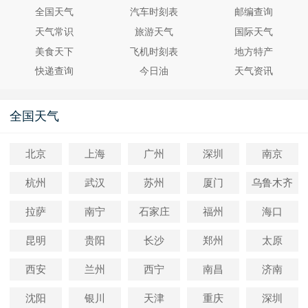
全国天气
汽车时刻表
邮编查询
天气常识
旅游天气
国际天气
美食天下
飞机时刻表
地方特产
快递查询
今日油
天气资讯
全国天气
北京
上海
广州
深圳
南京
杭州
武汉
苏州
厦门
乌鲁木齐
拉萨
南宁
石家庄
福州
海口
昆明
贵阳
长沙
郑州
太原
西安
兰州
西宁
南昌
济南
沈阳
银川
天津
重庆
深圳