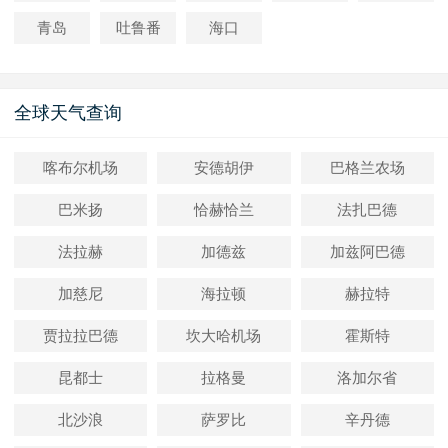
青岛
吐鲁番
海口
全球天气查询
喀布尔机场
安德胡伊
巴格兰农场
巴米扬
恰赫恰兰
法扎巴德
法拉赫
加德兹
加兹阿巴德
加慈尼
海拉顿
赫拉特
贾拉拉巴德
坎大哈机场
霍斯特
昆都士
拉格曼
洛加尔省
北沙浪
萨罗比
辛丹德