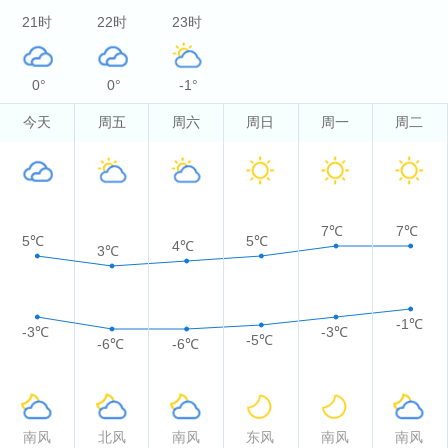
21时
22时
23时
0°
0°
-1°
今天
周五
周六
周日
周一
周二
7℃
7℃
5℃
5℃
4℃
3℃
-1℃
-3℃
-3℃
-5℃
-6℃
-6℃
南风
北风
南风
东风
南风
南风