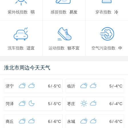
紫外线指数
弱
感冒指数
易发
穿衣指数
冷
洗车指数
适宜
运动指数
较不宜
空气污染指数
中
淮北市周边今天天气
济宁
6
/
-5
°C
临沂
5
/
-4
°C
菏泽
5
/
-5
°C
枣庄
6
/
-4
°C
商丘
6
/
-6
°C
永城
6
/
-6
°C