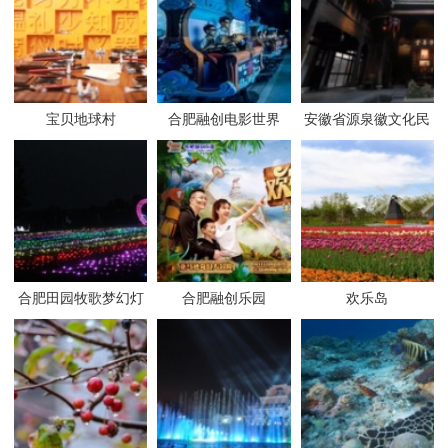
宝贝地球村
合肥融创电影世界
安徽省源泉徽文化民
俗博物馆
合肥田园牧歌梦幻灯
合肥融创乐园
欢乐岛
光节