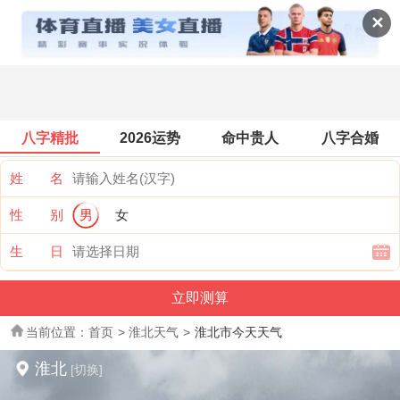
全国天气
✕
八字精批
2026运势
命中贵人
八字合婚
姓 名
性 别
男
女
生 日
当前位置：
首页
>
淮北天气
>
淮北市今天天气
淮北
[切换]