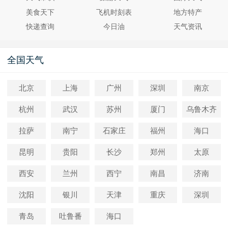
美食天下
飞机时刻表
地方特产
快递查询
今日油
天气资讯
全国天气
北京
上海
广州
深圳
南京
杭州
武汉
苏州
厦门
乌鲁木齐
拉萨
南宁
石家庄
福州
海口
昆明
贵阳
长沙
郑州
太原
西安
兰州
西宁
南昌
济南
沈阳
银川
天津
重庆
深圳
青岛
吐鲁番
海口