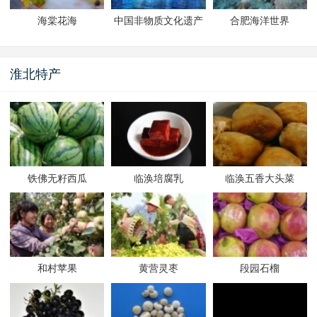
海棠花海
中国非物质文化遗产
合肥海洋世界
园
淮北特产
铁佛无籽西瓜
临涣培腐乳
临涣五香大头菜
和村苹果
黄营灵枣
段园石榴