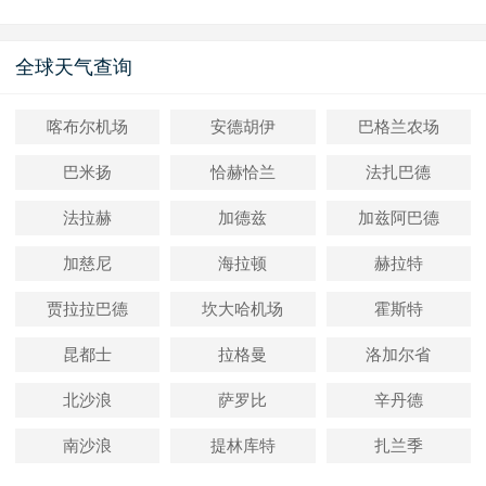
全球天气查询
喀布尔机场
安德胡伊
巴格兰农场
巴米扬
恰赫恰兰
法扎巴德
法拉赫
加德兹
加兹阿巴德
加慈尼
海拉顿
赫拉特
贾拉拉巴德
坎大哈机场
霍斯特
昆都士
拉格曼
洛加尔省
北沙浪
萨罗比
辛丹德
南沙浪
提林库特
扎兰季