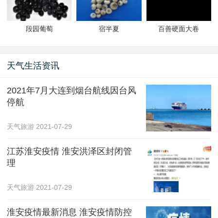
段园葡萄
宿半夏
百善硬面大卷
天气生活资讯
2021年7月大连到烟台航线因台风
停航
天气旅游
2021-07-29
江苏淮安疫情 淮安洪泽区封闭管
理
天气旅游
2021-07-29
淮安疫情最新消息 淮安疫情防控