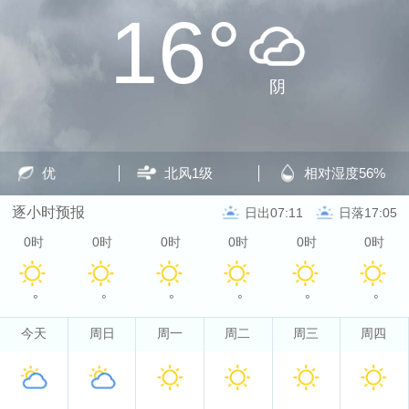
16°
阴
优
北风
1级
相对湿度
56%
逐小时预报
日出07:11
日落17:05
0时
0时
0时
0时
0时
0时
°
°
°
°
°
°
今天
周日
周一
周二
周三
周四