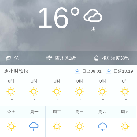
16°
阴
优
西北风
1级
相对湿度
30%
逐小时预报
日出08:01
日落18:19
0时
0时
0时
0时
0时
0时
°
°
°
°
°
°
今天
周一
周二
周三
周四
周五