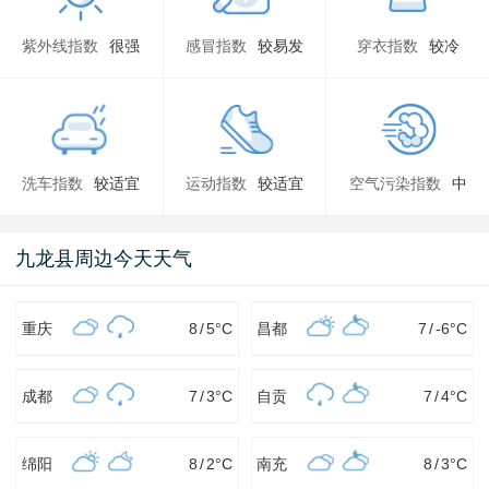
紫外线指数
很强
感冒指数
较易发
穿衣指数
较冷
洗车指数
较适宜
运动指数
较适宜
空气污染指数
中
九龙县周边今天天气
重庆
8
/
5
°C
昌都
7
/
-6
°C
成都
7
/
3
°C
自贡
7
/
4
°C
绵阳
8
/
2
°C
南充
8
/
3
°C