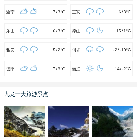
遂宁
7
/
3
°C
宜宾
6
/
3
°C
乐山
6
/
3
°C
凉山
15
/
1
°C
雅安
5
/
2
°C
阿坝
-2
/
-10
°C
德阳
7
/
3
°C
丽江
14
/
-2
°C
九龙十大旅游景点