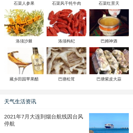
石渠人参果
石渠风干牦牛肉
石渠红景天
洛须沙棘
洛须枸杞
巴姆神酒
藏乡田园苹果醋
巴塘松茸
巴塘紫皮大蒜
天气生活资讯
2021年7月大连到烟台航线因台风
停航