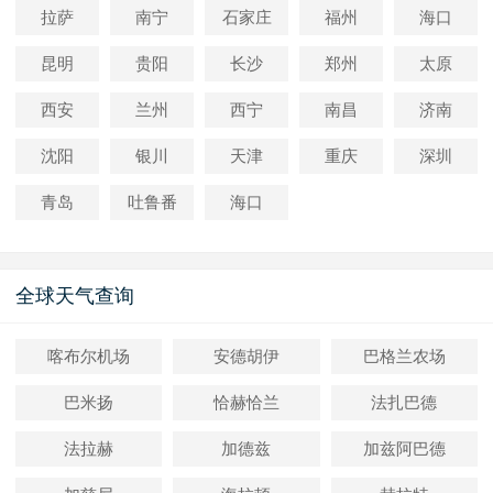
拉萨
南宁
石家庄
福州
海口
昆明
贵阳
长沙
郑州
太原
西安
兰州
西宁
南昌
济南
沈阳
银川
天津
重庆
深圳
青岛
吐鲁番
海口
全球天气查询
喀布尔机场
安德胡伊
巴格兰农场
巴米扬
恰赫恰兰
法扎巴德
法拉赫
加德兹
加兹阿巴德