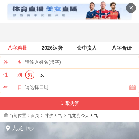
全国天气
✕
八字精批
2026运势
命中贵人
八字合婚
姓 名
性 别
男
女
生 日
当前位置：
首页
>
甘孜天气
>
九龙县今天天气
九龙
[切换]