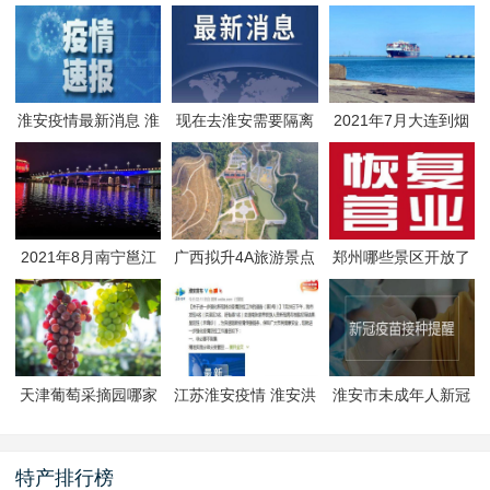
淮安疫情最新消息 淮
现在去淮安需要隔离
2021年7月大连到烟
安疫情防控政策
吗 淮安最新隔离政策
台航线因台风停航
2021年8月南宁邕江
广西拟升4A旅游景点
郑州哪些景区开放了
夜游活动
有哪些
郑州景区什么时候恢
复开放
天津葡萄采摘园哪家
江苏淮安疫情 淮安洪
淮安市未成年人新冠
好
泽区封闭管理
疫苗预约接种-生态文
旅区
特产排行榜