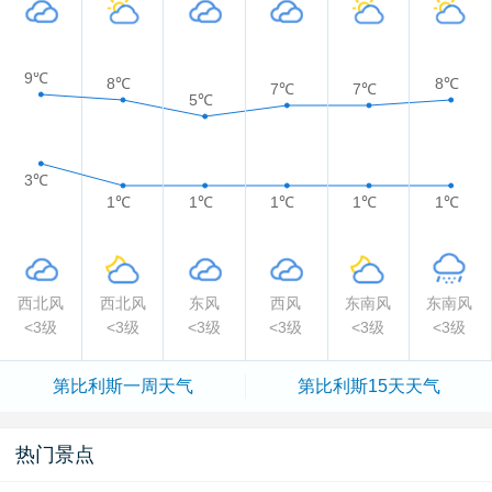
9℃
8℃
8℃
7℃
7℃
5℃
3℃
1℃
1℃
1℃
1℃
1℃
西北风
西北风
东风
西风
东南风
东南风
<3级
<3级
<3级
<3级
<3级
<3级
第比利斯一周天气
第比利斯15天天气
热门景点