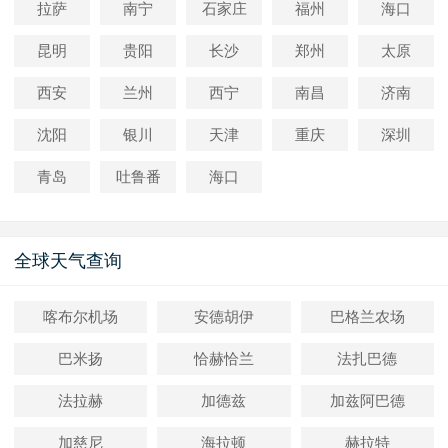
拉萨
南宁
石家庄
福州
海口
昆明
贵阳
长沙
郑州
太原
西安
兰州
西宁
南昌
济南
沈阳
银川
天津
重庆
深圳
青岛
吐鲁番
海口
全球天气查询
喀布尔机场
安德胡伊
巴格兰农场
巴米扬
恰赫恰兰
法扎巴德
法拉赫
加德兹
加兹阿巴德
加慈尼
海拉顿
赫拉特