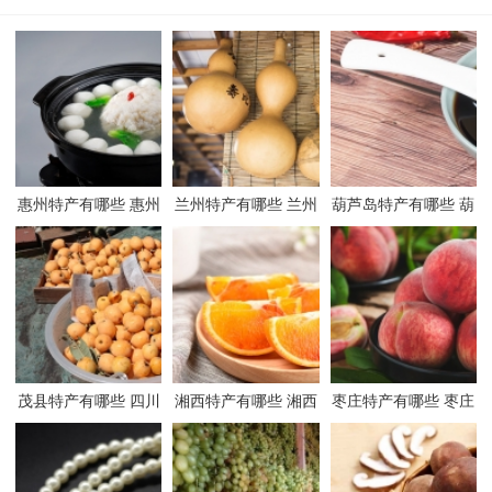
惠州特产有哪些 惠州
兰州特产有哪些 兰州
葫芦岛特产有哪些 葫
有哪些特产
有哪些特产
芦岛有哪些特产
茂县特产有哪些 四川
湘西特产有哪些 湘西
枣庄特产有哪些 枣庄
茂县有哪些特产
有哪些特产
有哪些特产