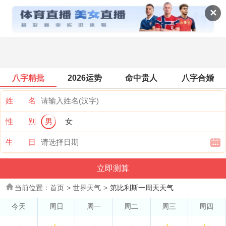
世界天气
✕
八字精批
2026运势
命中贵人
八字合婚
姓 名
性 别
男
女
生 日
当前位置：
首页
>
世界天气
>
第比利斯一周天天气
今天
周日
周一
周二
周三
周四