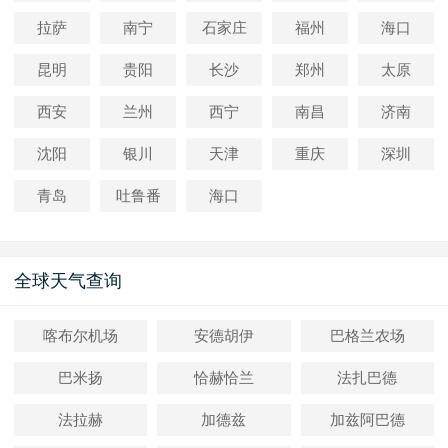
拉萨
南宁
石家庄
福州
海口
昆明
贵阳
长沙
郑州
太原
西安
兰州
西宁
南昌
济南
沈阳
银川
天津
重庆
深圳
青岛
吐鲁番
海口
全球天气查询
喀布尔机场
安德胡伊
巴格兰农场
巴米扬
恰赫恰兰
法扎巴德
法拉赫
加德兹
加兹阿巴德