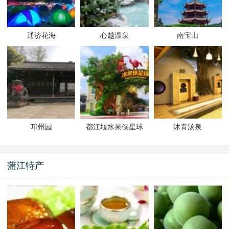
通济花海
心越温泉
南宝山
邛州园
都江堰水果侠星球
沐青汤泉
蒲江特产