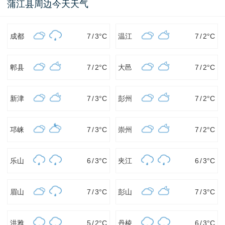
蒲江县周边今天天气
成都
7
/
3
°C
温江
7
/
2
°C
郫县
7
/
2
°C
大邑
7
/
2
°C
新津
7
/
3
°C
彭州
7
/
2
°C
邛崃
7
/
3
°C
崇州
7
/
2
°C
乐山
6
/
3
°C
夹江
6
/
3
°C
眉山
7
/
3
°C
彭山
7
/
3
°C
洪雅
5
/
2
°C
丹棱
6
/
3
°C