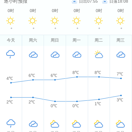
逐小时预报
日出07:55
日落18:08
0时
0时
0时
0时
0时
0时
°
°
°
°
°
°
今天
周六
周日
周一
周二
周三
8℃
8℃
7℃
6℃
6℃
4℃
3℃
2℃
2℃
1℃
0℃
0℃