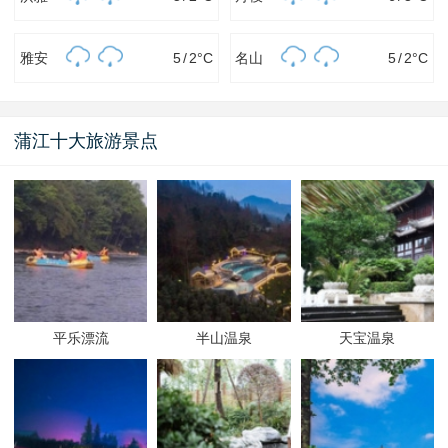
雅安
5
/
2
°C
名山
5
/
2
°C
蒲江十大旅游景点
平乐漂流
半山温泉
天宝温泉