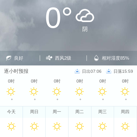
0°
阴
良好
西风
2级
相对湿度
85%
逐小时预报
日出07:06
日落15:59
0时
0时
0时
0时
0时
0时
°
°
°
°
°
°
今天
周日
周一
周二
周三
周四