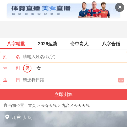
全国天气
✕
八字精批
2026运势
命中贵人
八字合婚
姓 名
性 别
男
女
生 日
当前位置：
首页
>
长春天气
>
九台区今天天气
九台
[切换]