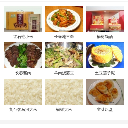
红石砬小米
长春地三鲜
榆树钱酒
长春酱肉
羊肉烧芸豆
土豆茄子泥
九台饮马河大米
榆树大米
韭菜烙盒