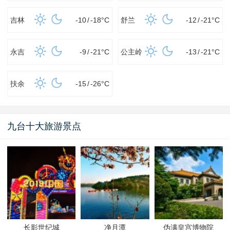
吉林
-10
/
-18
°C
舒兰
-12
/
-21
°C
永吉
-9
/
-21
°C
公主岭
-13
/
-21
°C
扶余
-15
/
-26
°C
九台十大旅游景点
长影世纪城
净月潭
伪满皇宫博物院