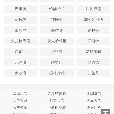
巴米扬
恰赫恰兰
法扎巴德
法拉赫
加德兹
加兹阿巴德
加慈尼
海拉顿
赫拉特
贾拉拉巴德
坎大哈机场
霍斯特
昆都士
拉格曼
洛加尔省
北沙浪
萨罗比
辛丹德
南沙浪
提林库特
扎兰季
全国天气
汽车时刻表
邮编查询
天气常识
旅游天气
国际天气
天气资讯
飞机时刻表
今日油价