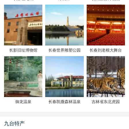
长影旧址博物馆
长春世界雕塑公园
长春刘老根大舞台
御龙温泉
长春凯撒森林温泉
吉林省东北虎园
九台特产