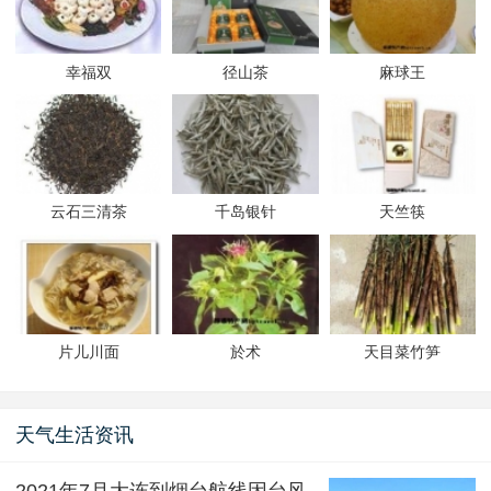
幸福双
径山茶
麻球王
云石三清茶
千岛银针
天竺筷
片儿川面
於术
天目菜竹笋
天气生活资讯
2021年7月大连到烟台航线因台风