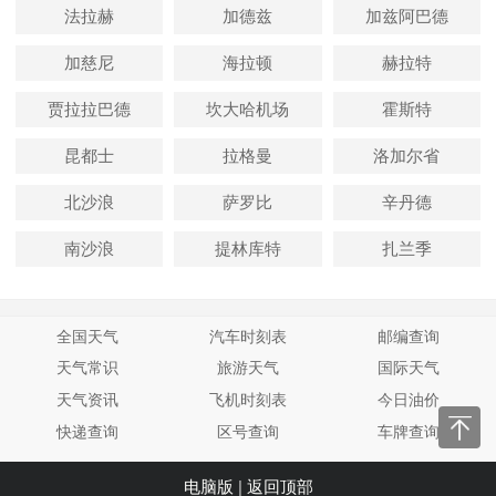
法拉赫
加德兹
加兹阿巴德
加慈尼
海拉顿
赫拉特
贾拉拉巴德
坎大哈机场
霍斯特
昆都士
拉格曼
洛加尔省
北沙浪
萨罗比
辛丹德
南沙浪
提林库特
扎兰季
全国天气
汽车时刻表
邮编查询
天气常识
旅游天气
国际天气
天气资讯
飞机时刻表
今日油价
快递查询
区号查询
车牌查询
电脑版
|
返回顶部