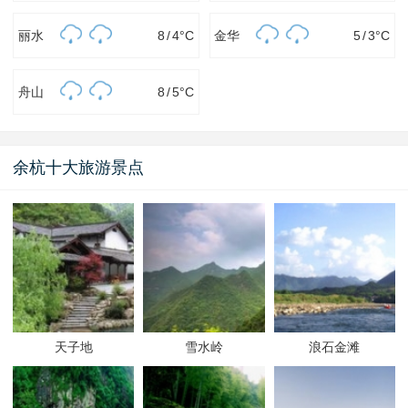
丽水
8
/
4
°C
金华
5
/
3
°C
舟山
8
/
5
°C
余杭十大旅游景点
天子地
雪水岭
浪石金滩