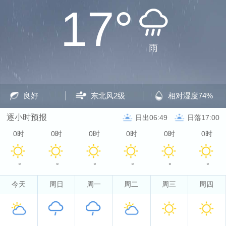
17°
雨
良好
东北风
2级
相对湿度
74%
逐小时预报
日出06:49
日落17:00
0时
0时
0时
0时
0时
0时
°
°
°
°
°
°
今天
周日
周一
周二
周三
周四