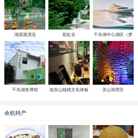
湖源溪漂流
彩虹谷
千岛湖中心湖区（梦
想一号）
千岛湖鱼博馆
临安山核桃文化体验
灵山洞景区
馆
余杭特产