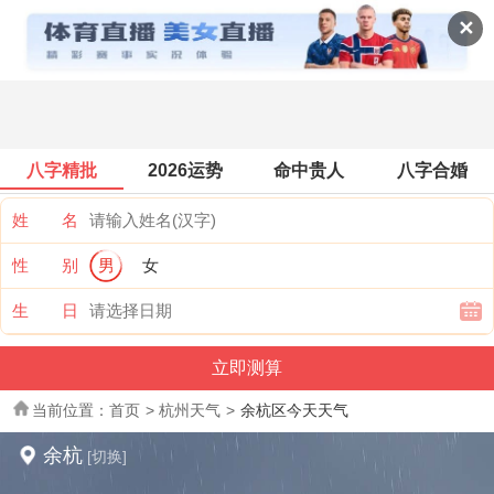
全国天气
✕
八字精批
2026运势
命中贵人
八字合婚
姓 名
性 别
男
女
生 日
当前位置：
首页
>
杭州天气
>
余杭区今天天气
余杭
[切换]