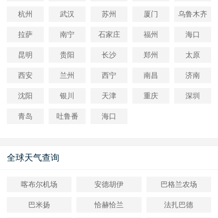
杭州
武汉
苏州
厦门
乌鲁木齐
拉萨
南宁
石家庄
福州
海口
昆明
贵阳
长沙
郑州
太原
西安
兰州
西宁
南昌
济南
沈阳
银川
天津
重庆
深圳
青岛
吐鲁番
海口
全球天气查询
喀布尔机场
安德胡伊
巴格兰农场
巴米扬
恰赫恰兰
法扎巴德