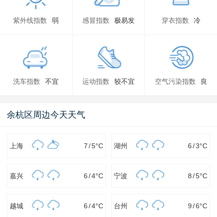
紫外线指数
弱
感冒指数
极易发
穿衣指数
冷
洗车指数
不宜
运动指数
较不宜
空气污染指数
良
余杭区周边今天天气
上海
7
/
5
°C
湖州
6
/
3
°C
嘉兴
6
/
4
°C
宁波
8
/
5
°C
越城
6
/
4
°C
台州
9
/
6
°C