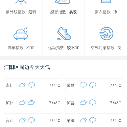
紫外线指数
最弱
感冒指数
易发
穿衣指数
冷
洗车指数
不宜
运动指数
较不宜
空气污染指数
良
江阳区周边今天天气
永川
7
/
4
°C
荣昌
7
/
4
°C
泸州
7
/
4
°C
泸县
7
/
4
°C
合江
7
/
4
°C
纳溪
7
/
4
°C