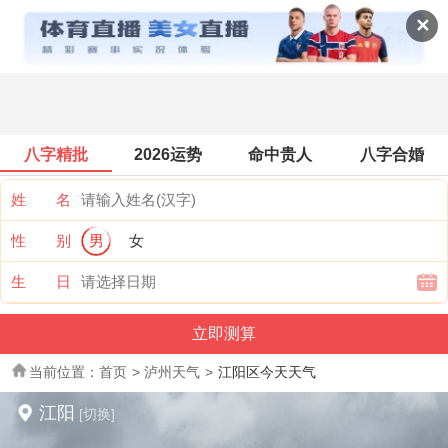
全国天气
✕
八字精批
2026运势
命中贵人
八字合婚
姓 名
性 别
男
女
生 日
当前位置：
首页
>
泸州天气
>
江阳区今天天气
江阳
[切换]