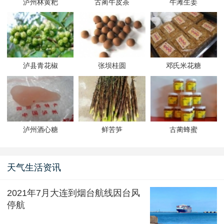
泸州林黄粑
古蔺牛皮茶
牛滩生姜
泸县青花椒
张坝桂圆
邓氏米花糖
泸州酒心糖
鲜苦笋
古蔺蜂蜜
天气生活资讯
2021年7月大连到烟台航线因台风
停航