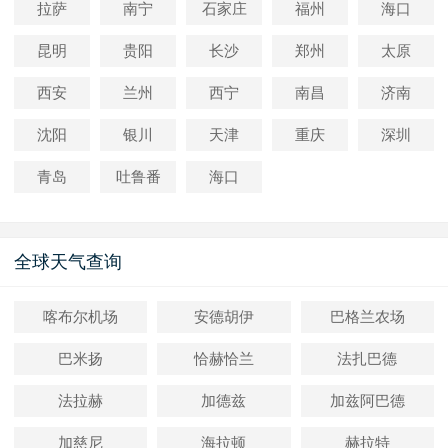
拉萨
南宁
石家庄
福州
海口
昆明
贵阳
长沙
郑州
太原
西安
兰州
西宁
南昌
济南
沈阳
银川
天津
重庆
深圳
青岛
吐鲁番
海口
全球天气查询
喀布尔机场
安德胡伊
巴格兰农场
巴米扬
恰赫恰兰
法扎巴德
法拉赫
加德兹
加兹阿巴德
加慈尼
海拉顿
赫拉特