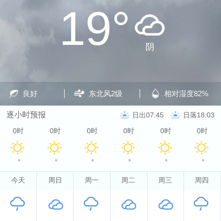
19°
阴
良好
东北风
2级
相对湿度
82%
逐小时预报
日出07:45
日落18:03
0时
0时
0时
0时
0时
0时
°
°
°
°
°
°
今天
周日
周一
周二
周三
周四