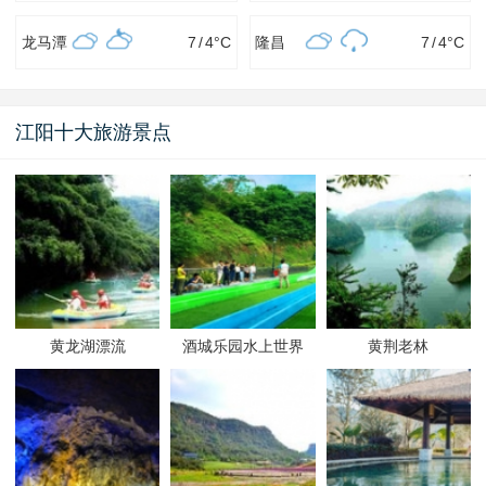
龙马潭
7
/
4
°C
隆昌
7
/
4
°C
江阳十大旅游景点
黄龙湖漂流
酒城乐园水上世界
黄荆老林