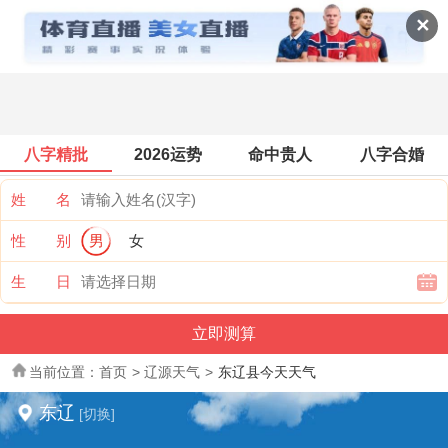
全国天气
✕
八字精批
2026运势
命中贵人
八字合婚
姓 名
性 别
男
女
生 日
当前位置：
首页
>
辽源天气
>
东辽县今天天气
东辽
[切换]