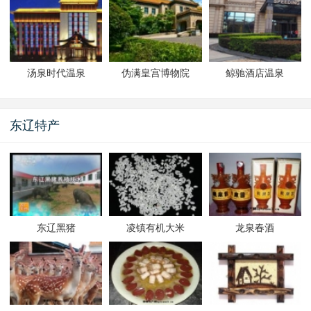
汤泉时代温泉
伪满皇宫博物院
鲸驰酒店温泉
东辽特产
东辽黑猪
凌镇有机大米
龙泉春酒