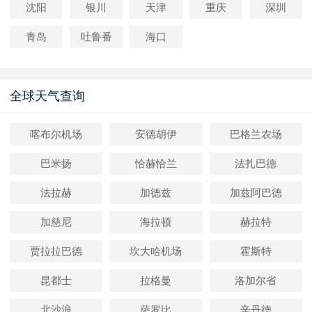
沈阳
银川
天津
重庆
深圳
青岛
吐鲁番
海口
全球天气查询
喀布尔机场
安德胡伊
巴格兰农场
巴米扬
恰赫恰兰
法扎巴德
法拉赫
加德兹
加兹阿巴德
加慈尼
海拉顿
赫拉特
贾拉拉巴德
坎大哈机场
霍斯特
昆都士
拉格曼
洛加尔省
北沙浪
萨罗比
辛丹德