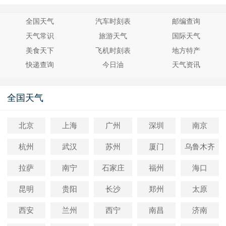
全国天气
汽车时刻表
邮编查询
天气常识
旅游天气
国际天气
美食天下
飞机时刻表
地方特产
快递查询
今日油
天气资讯
全国天气
北京
上海
广州
深圳
南京
杭州
武汉
苏州
厦门
乌鲁木齐
拉萨
南宁
石家庄
福州
海口
昆明
贵阳
长沙
郑州
太原
西安
兰州
西宁
南昌
济南