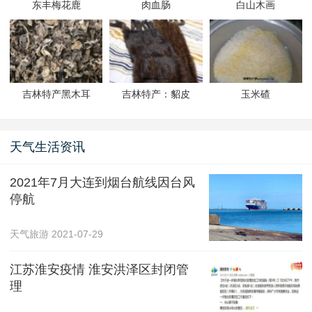
东丰梅花鹿
肉血肠
白山木画
吉林特产黑木耳
吉林特产：貂皮
玉米碴
天气生活资讯
2021年7月大连到烟台航线因台风
停航
天气旅游
2021-07-29
江苏淮安疫情 淮安洪泽区封闭管
理