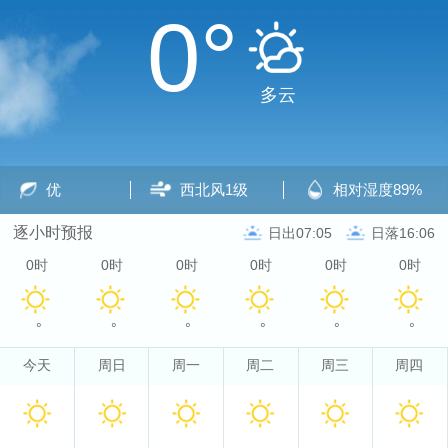
0°
多云
优
西北风
1级
相对湿度
89%
逐小时预报
日出07:05
日落16:06
0时
0时
0时
0时
0时
0时
°
°
°
°
°
°
今天
周日
周一
周二
周三
周四