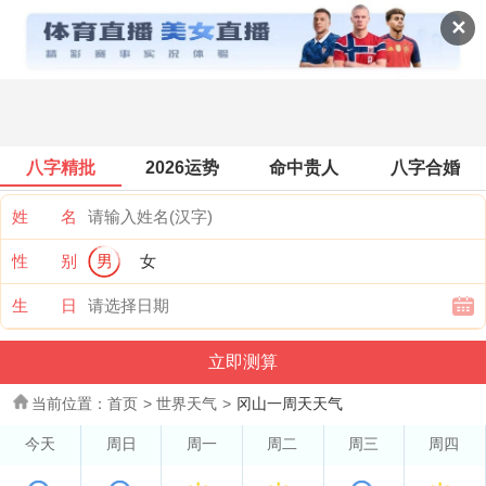
世界天气
✕
八字精批
2026运势
命中贵人
八字合婚
姓 名
性 别
男
女
生 日
当前位置：
首页
>
世界天气
>
冈山一周天天气
今天
周日
周一
周二
周三
周四