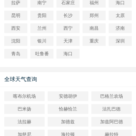
拉萨
南宁
石家庄
福州
海口
昆明
贵阳
长沙
郑州
太原
西安
兰州
西宁
南昌
济南
沈阳
银川
天津
重庆
深圳
青岛
吐鲁番
海口
全球天气查询
喀布尔机场
安德胡伊
巴格兰农场
巴米扬
恰赫恰兰
法扎巴德
法拉赫
加德兹
加兹阿巴德
加慈尼
海拉顿
赫拉特