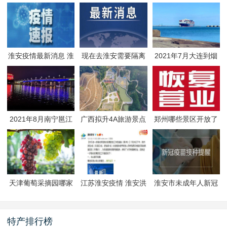
淮安疫情最新消息 淮
现在去淮安需要隔离
2021年7月大连到烟
安疫情防控政策
吗 淮安最新隔离政策
台航线因台风停航
2021年8月南宁邕江
广西拟升4A旅游景点
郑州哪些景区开放了
夜游活动
有哪些
郑州景区什么时候恢
复开放
天津葡萄采摘园哪家
江苏淮安疫情 淮安洪
淮安市未成年人新冠
好
泽区封闭管理
疫苗预约接种-生态文
旅区
特产排行榜