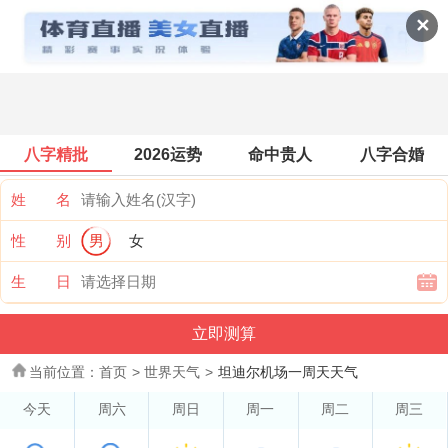
世界天气
✕
八字精批
2026运势
命中贵人
八字合婚
姓 名
性 别
男
女
生 日
当前位置：
首页
>
世界天气
>
坦迪尔机场一周天天气
今天
周六
周日
周一
周二
周三