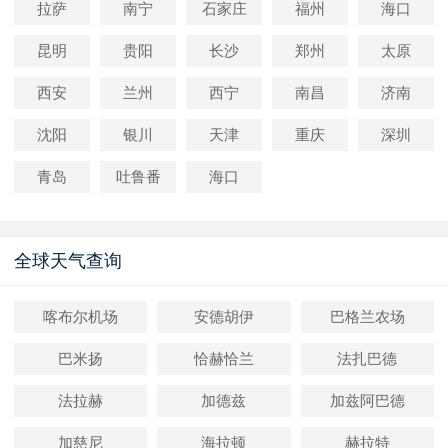
拉萨
南宁
石家庄
福州
海口
昆明
贵阳
长沙
郑州
太原
西安
兰州
西宁
南昌
济南
沈阳
银川
天津
重庆
深圳
青岛
吐鲁番
海口
全球天气查询
喀布尔机场
安德胡伊
巴格兰农场
巴米扬
恰赫恰兰
法扎巴德
法拉赫
加德兹
加兹阿巴德
加慈尼
海拉顿
赫拉特