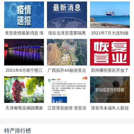
淮安疫情最新消息 淮
现在去淮安需要隔离
2021年7月大连到烟
安疫情防控政策
吗 淮安最新隔离政策
台航线因台风停航
2021年8月南宁邕江
广西拟升4A旅游景点
郑州哪些景区开放了
夜游活动
有哪些
郑州景区什么时候恢
复开放
天津葡萄采摘园哪家
江苏淮安疫情 淮安洪
淮安市未成年人新冠
好
泽区封闭管理
疫苗预约接种-生态文
旅区
特产排行榜