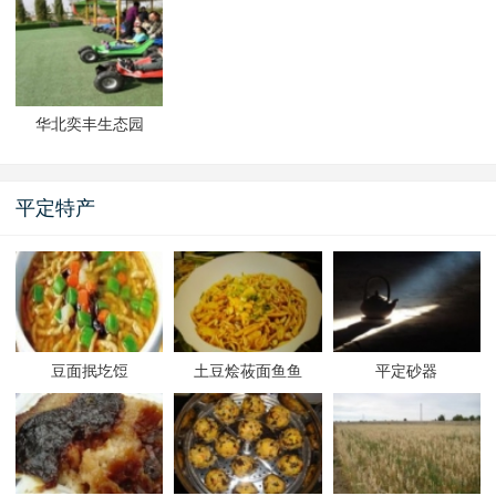
华北奕丰生态园
平定特产
豆面抿圪饾
土豆烩莜面鱼鱼
平定砂器