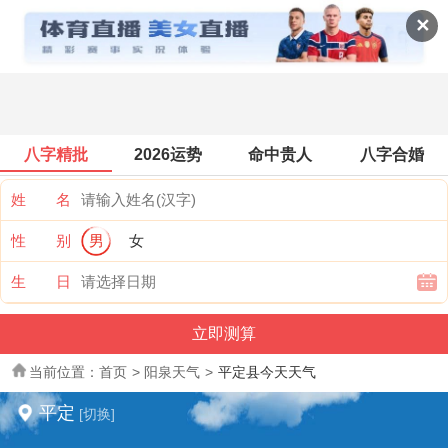
全国天气
✕
八字精批
2026运势
命中贵人
八字合婚
姓 名
性 别
男
女
生 日
当前位置：
首页
>
阳泉天气
>
平定县今天天气
平定
[切换]