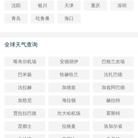
沈阳
银川
天津
重庆
深圳
青岛
吐鲁番
海口
全球天气查询
喀布尔机场
安德胡伊
巴格兰农场
巴米扬
恰赫恰兰
法扎巴德
法拉赫
加德兹
加兹阿巴德
加慈尼
海拉顿
赫拉特
贾拉拉巴德
坎大哈机场
霍斯特
昆都士
拉格曼
洛加尔省