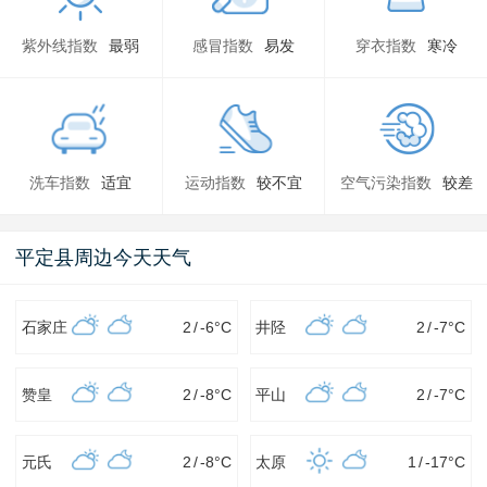
紫外线指数
最弱
感冒指数
易发
穿衣指数
寒冷
洗车指数
适宜
运动指数
较不宜
空气污染指数
较差
平定县周边今天天气
石家庄
2
/
-6
°C
井陉
2
/
-7
°C
赞皇
2
/
-8
°C
平山
2
/
-7
°C
元氏
2
/
-8
°C
太原
1
/
-17
°C