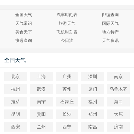
全国天气
汽车时刻表
邮编查询
天气常识
旅游天气
国际天气
美食天下
飞机时刻表
地方特产
快递查询
今日油
天气资讯
全国天气
北京
上海
广州
深圳
南京
杭州
武汉
苏州
厦门
乌鲁木齐
拉萨
南宁
石家庄
福州
海口
昆明
贵阳
长沙
郑州
太原
西安
兰州
西宁
南昌
济南