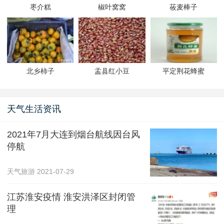
枣介糕
椒叶窝窝
莜麦棒子
北乡柿子
盂县红小豆
平定荆花蜂蜜
天气生活资讯
2021年7月大连到烟台航线因台风
停航
天气旅游
2021-07-29
江苏淮安疫情 淮安洪泽区封闭管
理