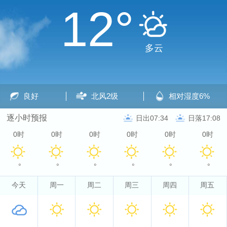
12°
多云
良好
北风
2级
相对湿度
6%
逐小时预报
日出07:34
日落17:08
0时
0时
0时
0时
0时
0时
°
°
°
°
°
°
今天
周一
周二
周三
周四
周五