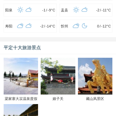
阳泉
-1
/
-9
°C
盂县
-2
/
-11
°C
寿阳
-2
/
-14
°C
忻州
0
/
-12
°C
平定十大旅游景点
梁家寨大汖温泉度假
娘子关
藏山风景区
村