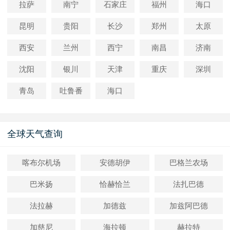
拉萨
南宁
石家庄
福州
海口
昆明
贵阳
长沙
郑州
太原
西安
兰州
西宁
南昌
济南
沈阳
银川
天津
重庆
深圳
青岛
吐鲁番
海口
全球天气查询
喀布尔机场
安德胡伊
巴格兰农场
巴米扬
恰赫恰兰
法扎巴德
法拉赫
加德兹
加兹阿巴德
加慈尼
海拉顿
赫拉特