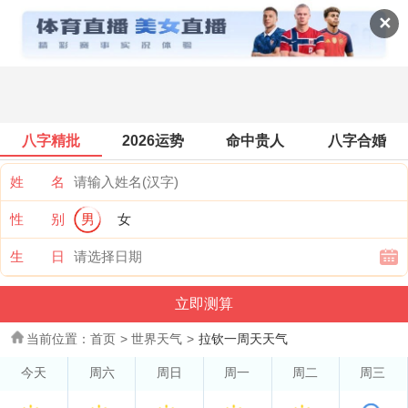
世界天气
✕
八字精批
2026运势
命中贵人
八字合婚
姓 名
性 别
男
女
生 日
当前位置：
首页
>
世界天气
>
拉钦一周天天气
今天
周六
周日
周一
周二
周三