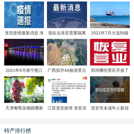
淮安疫情最新消息 淮
现在去淮安需要隔离
2021年7月大连到烟
安疫情防控政策
吗 淮安最新隔离政策
台航线因台风停航
2021年8月南宁邕江
广西拟升4A旅游景点
郑州哪些景区开放了
夜游活动
有哪些
郑州景区什么时候恢
复开放
天津葡萄采摘园哪家
江苏淮安疫情 淮安洪
淮安市未成年人新冠
好
泽区封闭管理
疫苗预约接种-生态文
旅区
特产排行榜