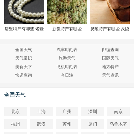
诸暨特产有哪些 诸暨
新疆特产有哪些
炎陵特产有哪些 炎陵
有哪些特产
有哪些特产
全国天气
汽车时刻表
邮编查询
天气常识
旅游天气
国际天气
美食天下
飞机时刻表
地方特产
快递查询
今日油
天气资讯
全国天气
北京
上海
广州
深圳
南京
杭州
武汉
苏州
厦门
乌鲁木齐