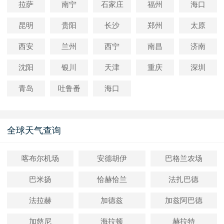
拉萨
南宁
石家庄
福州
海口
昆明
贵阳
长沙
郑州
太原
西安
兰州
西宁
南昌
济南
沈阳
银川
天津
重庆
深圳
青岛
吐鲁番
海口
全球天气查询
喀布尔机场
安德胡伊
巴格兰农场
巴米扬
恰赫恰兰
法扎巴德
法拉赫
加德兹
加兹阿巴德
加慈尼
海拉顿
赫拉特