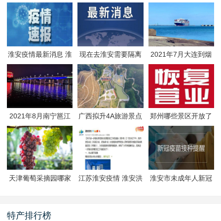
淮安疫情最新消息 淮
现在去淮安需要隔离
2021年7月大连到烟
安疫情防控政策
吗 淮安最新隔离政策
台航线因台风停航
2021年8月南宁邕江
广西拟升4A旅游景点
郑州哪些景区开放了
夜游活动
有哪些
郑州景区什么时候恢
复开放
天津葡萄采摘园哪家
江苏淮安疫情 淮安洪
淮安市未成年人新冠
好
泽区封闭管理
疫苗预约接种-生态文
旅区
特产排行榜